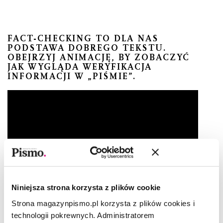
FACT-CHECKING TO DLA NAS
PODSTAWA DOBREGO TEKSTU.
OBEJRZYJ ANIMACJĘ, BY ZOBACZYĆ
JAK WYGLĄDA WERYFIKACJA
INFORMACJI W „PIŚMIE”.
Niniejsza strona korzysta z plików cookie
Strona magazynpismo.pl korzysta z plików cookies i
ZAMÓW MIESIĘCZNĄ PRENUMERATĘ
technologii pokrewnych. Administratorem
W CENIE 24,99 ZŁ, A OTRZYMASZ: