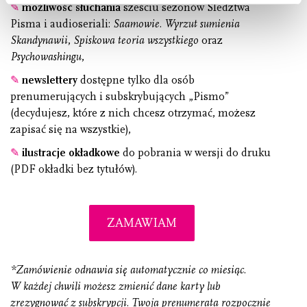
✎
możliwość słuchania
sześciu sezonów Śledztwa
Pisma i audioseriali:
Saamowie. Wyrzut sumienia
Skandynawii
,
Spiskowa teoria wszystkiego
oraz
Psychowashingu
,
✎
newslettery
dostępne tylko dla osób
prenumerujących i subskrybujących „Pismo”
(decydujesz, które z nich chcesz otrzymać, możesz
zapisać się na wszystkie),
✎
ilustracje okładkowe
do pobrania w wersji do druku
(PDF okładki bez tytułów).
ZAMAWIAM
*Zamówienie odnawia się automatycznie co miesiąc.
W każdej chwili możesz zmienić dane karty lub
zrezygnować z subskrypcji. Twoja prenumerata rozpocznie