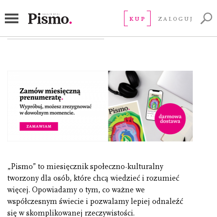
Prenumerata „Pisma” z dostępem
KUP
ZALOGUJ
online i darmową dostawą
„Pismo” to miesięcznik społeczno-kulturalny
tworzony dla osób, które chcą wiedzieć i rozumieć
więcej. Opowiadamy o tym, co ważne we
współczesnym świecie i pozwalamy lepiej odnaleźć
się w skomplikowanej rzeczywistości.