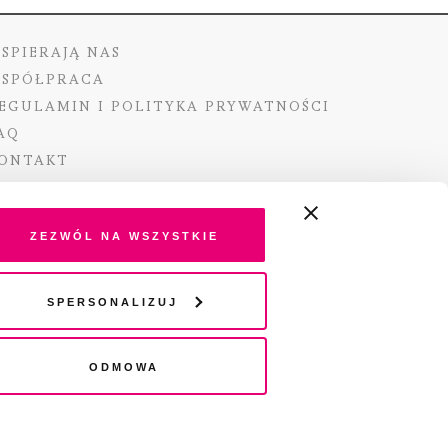
SPIERAJĄ NAS
SPÓŁPRACA
EGULAMIN I POLITYKA PRYWATNOŚCI
AQ
ONTAKT
Zezwól na wszystkie
ano ze środków Ministra Kultury i Dziedzictwa
Spersonalizuj
o pochodzących z Funduszu Promocji Kultury –
go funduszu celowego
Odmowa
wydania audio „Pisma” jest Radio 357.