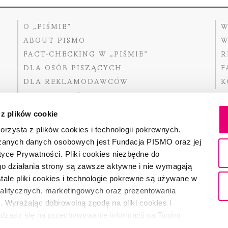
O „PIŚMIE”
W
ABOUT PISMO
W
FACT-CHECKING W „PIŚMIE”
R
DLA OSÓB PISZĄCYCH
F
DLA REKLAMODAWCÓW
K
GDZIE KUPIĆ „PISMO”?
 z plików cookie
rzysta z plików cookies i technologii pokrewnych.
zanych danych osobowych jest Fundacja PISMO oraz jej
Dofinansow
Narodoweg
tyce Prywatności. Pliki cookies niezbędne do
państwowe
o działania strony są zawsze aktywne i nie wymagają
ałe pliki cookies i technologie pokrewne są używane w
nalitycznych, marketingowych oraz prezentowania
Partnerem 
. Wyrażając dobrowolną zgodę na pliki cookies i
adzasz się na przechowywanie informacji na Twoim
dostęp do niego i przetwarzanie danych. Zgodę na