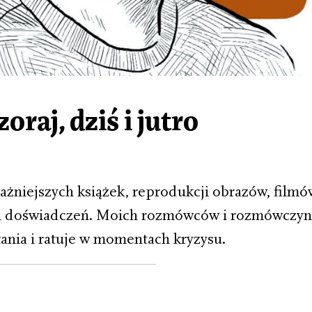
raj, dziś i jutro
żniejszych książek, reprodukcji obrazów, filmów 
h doświadczeń. Moich rozmówców i rozmówczyni
ania i ratuje w momentach kryzysu.