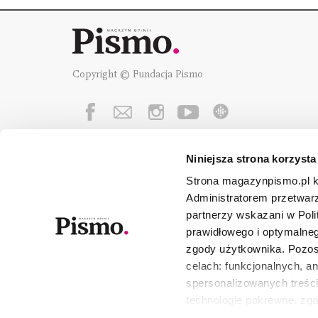
Copyright © Fundacja Pismo
Niniejsza strona korzysta
Fundację Pismo
wspierają:
Strona magazynpismo.pl ko
Administratorem przetwar
partnerzy wskazani w Poli
prawidłowego i optymalneg
zgody użytkownika. Pozost
celach: funkcjonalnych, a
spersonalizowanych treści
technologie pokrewne, zg
urządzeniu końcowym lub 