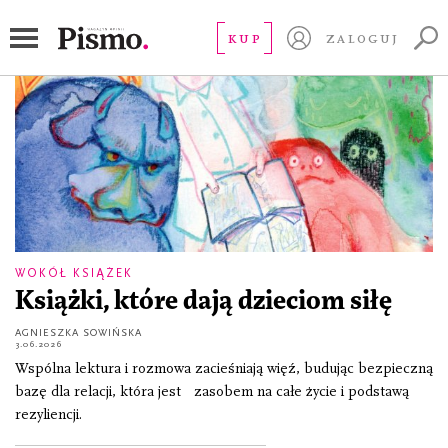
rezyliencja
KUP
ZALOGUJ
WOKÓŁ KSIĄŻEK
Książki, które dają dzieciom siłę
AGNIESZKA SOWIŃSKA
3.06.2026
Wspólna lektura i rozmowa zacieśniają więź, budując bezpieczną
bazę dla relacji, która jest zasobem na całe życie i podstawą
rezyliencji.