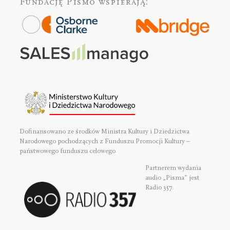
Fundację Pismo
wspierają:
Dofinansowano ze środków Ministra Kultury i Dziedzictwa
Narodowego pochodzących z Funduszu Promocji Kultury –
państwowego funduszu celowego
Partnerem wydania
audio „Pisma” jest
Radio 357.