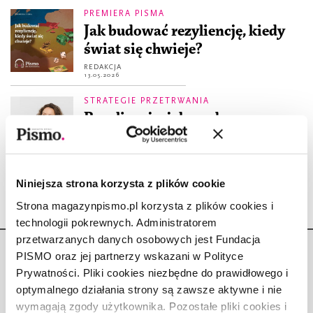
PREMIERA PISMA
Jak budować rezyliencję, kiedy
świat się chwieje?
REDAKCJA
13.05.2026
STRATEGIE PRZETRWANIA
Rezyliencja: jak mądrze
reagować na wyzwania
KATARZYNA KAZIMIEROWSKA
26.10.2023
Niniejsza strona korzysta z plików cookie
Strona magazynpismo.pl korzysta z plików cookies i
technologii pokrewnych. Administratorem
przetwarzanych danych osobowych jest Fundacja
PISMO oraz jej partnerzy wskazani w Polityce
Prywatności. Pliki cookies niezbędne do prawidłowego i
optymalnego działania strony są zawsze aktywne i nie
wymagają zgody użytkownika. Pozostałe pliki cookies i
Copyright © Fundacja Pismo