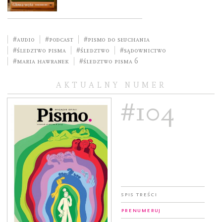
#audio
#podcast
#pismo do słuchania
#śledztwo pisma
#śledztwo
#sądownictwo
#Maria Hawranek
#Śledztwo Pisma 6
AKTUALNY NUMER
#104
Spis treści
Prenumeruj