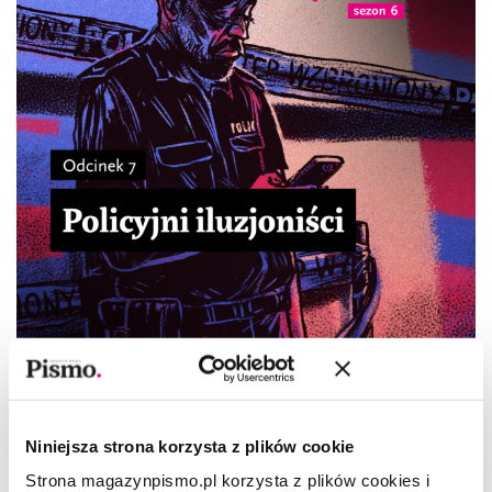
SEZON 6
Śledztwo Pisma 6. Odcinek 7.
Policyjni iluzjoniści
Niniejsza strona korzysta z plików cookie
Strona magazynpismo.pl korzysta z plików cookies i
REDAKCJA