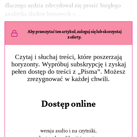
dlaczego sędzia zdecydował się prosić biegłego
analityka śladów krwawych o …
Aby przeczytać ten artykuł, zaloguj się lub skorzystaj
z oferty.
Czytaj i słuchaj treści, które poszerzają
horyzonty. Wypróbuj subskrypcję i zyskaj
pełen dostęp do treści z „Pisma”. Możesz
zrezygnować w każdej chwili.
Dostęp online
wersja audio i na czytniki,