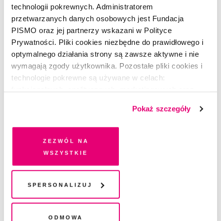
technologii pokrewnych. Administratorem
przetwarzanych danych osobowych jest Fundacja
PISMO oraz jej partnerzy wskazani w Polityce
Prywatności. Pliki cookies niezbędne do prawidłowego i
optymalnego działania strony są zawsze aktywne i nie
wymagają zgody użytkownika. Pozostałe pliki cookies i
technologie pokrewne są używane w celach:
funkcjonalnych, analitycznych, marketingowych oraz
prezentowania spersonalizowanych treści. Wyrażając
Pokaż szczegóły
dobrowolną zgodę na pliki cookies i technologie
pokrewne, zgadzasz się na przechowywanie informacji
na Twoim urządzeniu końcowym lub dostęp do niego i
Zezwól na
przetwarzanie danych. Zgodę na wszystkie lub niektóre
wszystkie
pliki cookies i technologie pokrewne możesz w każdej
chwili wycofać lub ponowić w zakładce "Ustawienia
plików cookie". Wycofanie zgody nie wpływa na
Spersonalizuj
legalność przetwarzania danych przed jej wycofaniem
SEZON 6
Odmowa