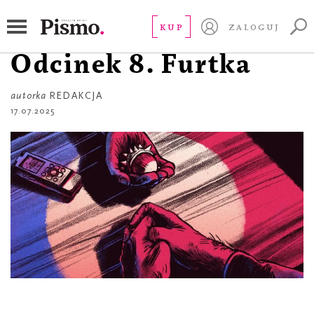
SEZON 6
Śledztwo Pisma 6.
KUP
ZALOGUJ
Odcinek 8. Furtka
autorka
REDAKCJA
17.07.2025