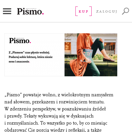
Zamów prenumeratę „Pisma”
KUP
ZALOGUJ
„Pismo” powstaje wolno, z wielokrotnym namysłem
nad słowem, przekazem i rozwinięciem tematu.
W zderzeniu perspektyw, w poszukiwaniu źródeł
i prawdy. Teksty wykuwają się w dyskusjach
i rozmyślaniach. To wszystko po to, by co miesiąc
obdarować Cię porcją wiedzy i refleksji, a także