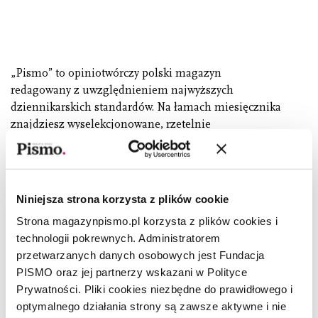
„Pismo” to opiniotwórczy polski magazyn
redagowany z uwzględnieniem najwyższych
dziennikarskich standardów. Na łamach miesięcznika
znajdziesz wyselekcjonowane, rzetelnie
przygotowane, wysokiej jakości treści o zjawiskach
i trendach w ekonomii, polityce, technologii oraz
współczesnej kulturze i psychologii. Publikujemy
teksty takich autorów i autorek jak: Katarzyna Kasia,
Niniejsza strona korzysta z plików cookie
Tomasz Stawiszyński, Justyna Dąbrowska, Andrzej
Strona magazynpismo.pl korzysta z plików cookies i
Leder, Karolina Lewestam, Kamil Fejfer, Zuzanna
technologii pokrewnych. Administratorem
Kowalczyk, Łukasz Lamża.
przetwarzanych danych osobowych jest Fundacja
PISMO oraz jej partnerzy wskazani w Polityce
Prywatności. Pliki cookies niezbędne do prawidłowego i
CZYTAJ I SŁUCHAJ JAK CI
optymalnego działania strony są zawsze aktywne i nie
WYGODNIE: