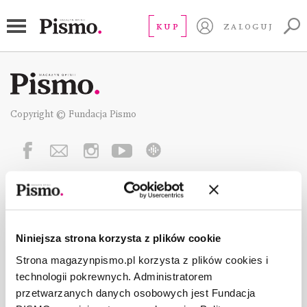
KUP
ZALOGUJ
Copyright © Fundacja Pismo
O „PIŚMIE”
ABOUT PISMO
FACT-CHECKING W „PIŚMIE”
Niniejsza strona korzysta z plików cookie
DLA OSÓB PISZĄCYCH
Strona magazynpismo.pl korzysta z plików cookies i
DLA REKLAMODAWCÓW
technologii pokrewnych. Administratorem
GDZIE KUPIĆ „PISMO”?
przetwarzanych danych osobowych jest Fundacja