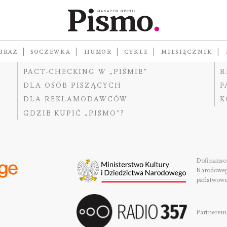
O „PIŚMIE”
W
BRAZ
SOCZEWKA
HUMOR
CYKLE
MIESIĘCZNIK
ABOUT PISMO
W
FACT-CHECKING W „PIŚMIE”
R
DLA OSÓB PISZĄCYCH
F
DLA REKLAMODAWCÓW
K
GDZIE KUPIĆ „PISMO”?
Dofinansow
Narodoweg
państwowe
Partnerem 