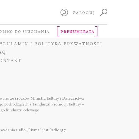
ZALOGUJ
SPIERAJĄ NAS
PISMO DO SŁUCHANIA
PRENUMERATA
SPÓŁPRACA
EGULAMIN I POLITYKA PRYWATNOŚCI
AQ
ONTAKT
ano ze środków Ministra Kultury i Dziedzictwa
o pochodzących z Funduszu Promocji Kultury –
go funduszu celowego
wydania audio „Pisma” jest Radio 357.