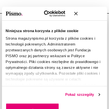
Niniejsza strona korzysta z plików cookie
Strona magazynpismo.pl korzysta z plików cookies i
Copyright © Fundacja Pismo
technologii pokrewnych. Administratorem
przetwarzanych danych osobowych jest Fundacja
PISMO oraz jej partnerzy wskazani w Polityce
Prywatności. Pliki cookies niezbędne do prawidłowego i
optymalnego działania strony są zawsze aktywne i nie
O „PIŚMIE”
wymagają zgody użytkownika. Pozostałe pliki cookies i
ABOUT PISMO
technologie pokrewne są używane w celach:
FACT-CHECKING W „PIŚMIE”
funkcjonalnych, analitycznych, marketingowych oraz
prezentowania spersonalizowanych treści. Wyrażając
DLA OSÓB PISZĄCYCH
Pokaż szczegóły
dobrowolną zgodę na pliki cookies i technologie
DLA REKLAMODAWCÓW
pokrewne, zgadzasz się na przechowywanie informacji
GDZIE KUPIĆ „PISMO”?
na Twoim urządzeniu końcowym lub dostęp do niego i