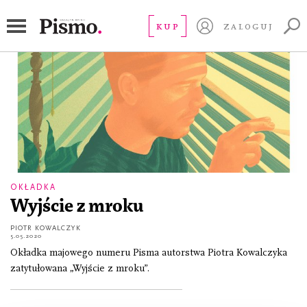
stayhome
KUP
ZALOGUJ
OKŁADKA
Wyjście z mroku
PIOTR KOWALCZYK
5.05.2020
Okładka majowego numeru Pisma autorstwa Piotra Kowalczyka
zatytułowana „Wyjście z mroku”.