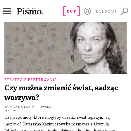
Światy wzniesiemy nowe
KUP
ZALOGUJ
STRATEGIE PRZETRWANIA
Czy można zmienić świat, sadząc
warzywa?
KATARZYNA KAZIMIEROWSKA
25.01.2022
Czy wspólnoty, które mogłyby uczynić świat lepszym, są
możliwe? Katarzyna Kazimierowska rozmawia z Urszulą
Jabłońską o wierze w utopie i działania lokalne, która może