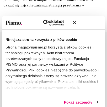
okazać się najskuteczniejszą strategią przetrwania w
Niniejsza strona korzysta z plików cookie
Strona magazynpismo.pl korzysta z plików cookies i
technologii pokrewnych. Administratorem
przetwarzanych danych osobowych jest Fundacja
Copyright © Fundacja Pismo
PISMO oraz jej partnerzy wskazani w Polityce
Prywatności. Pliki cookies niezbędne do prawidłowego i
optymalnego działania strony są zawsze aktywne i nie
wymagają zgody użytkownika. Pozostałe pliki cookies i
technologie pokrewne są używane w celach:
O „PIŚMIE”
funkcjonalnych, analitycznych, marketingowych oraz
ABOUT PISMO
prezentowania spersonalizowanych treści. Wyrażając
FACT-CHECKING W „PIŚMIE”
Pokaż szczegóły
dobrowolną zgodę na pliki cookies i technologie