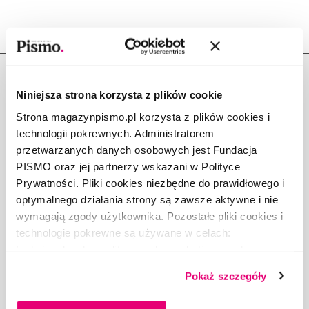
Niniejsza strona korzysta z plików cookie
Strona magazynpismo.pl korzysta z plików cookies i
technologii pokrewnych. Administratorem
Copyright © Fundacja Pismo
przetwarzanych danych osobowych jest Fundacja
PISMO oraz jej partnerzy wskazani w Polityce
Prywatności. Pliki cookies niezbędne do prawidłowego i
optymalnego działania strony są zawsze aktywne i nie
wymagają zgody użytkownika. Pozostałe pliki cookies i
O „PIŚMIE”
technologie pokrewne są używane w celach:
ABOUT PISMO
funkcjonalnych, analitycznych, marketingowych oraz
FACT-CHECKING W „PIŚMIE”
prezentowania spersonalizowanych treści. Wyrażając
DLA OSÓB PISZĄCYCH
Pokaż szczegóły
dobrowolną zgodę na pliki cookies i technologie
DLA REKLAMODAWCÓW
pokrewne, zgadzasz się na przechowywanie informacji