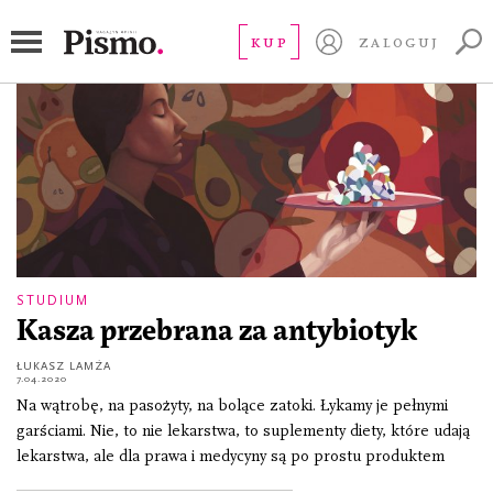
Apteka
KUP
ZALOGUJ
STUDIUM
Kasza przebrana za antybiotyk
ŁUKASZ LAMŻA
7.04.2020
Na wątrobę, na pasożyty, na bolące zatoki. Łykamy je pełnymi
garściami. Nie, to nie lekarstwa, to suplementy diety, które udają
lekarstwa, ale dla prawa i medycyny są po prostu produktem