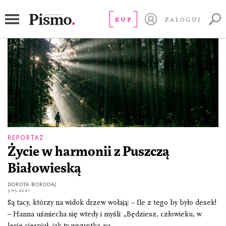
Białowieski Park Narodowy
KUP
ZALOGUJ
REPORTAŻ
Życie w harmonii z Puszczą
Białowieską
DOROTA BORODAJ
5.05.2021
Są tacy, którzy na widok drzew wołają: – Ile z tego by było desek!
– Hanna uśmiecha się wtedy i myśli: „Będziesz, człowieku, w
lesie cierpiał, jak ty wszystko na