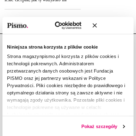
Niniejsza strona korzysta z plików cookie
Strona magazynpismo.pl korzysta z plików cookies i
technologii pokrewnych. Administratorem
Copyright © Fundacja Pismo
przetwarzanych danych osobowych jest Fundacja
PISMO oraz jej partnerzy wskazani w Polityce
Prywatności. Pliki cookies niezbędne do prawidłowego i
optymalnego działania strony są zawsze aktywne i nie
wymagają zgody użytkownika. Pozostałe pliki cookies i
O „PIŚMIE”
technologie pokrewne są używane w celach:
ABOUT PISMO
funkcjonalnych, analitycznych, marketingowych oraz
prezentowania spersonalizowanych treści. Wyrażając
FACT-CHECKING W „PIŚMIE”
Pokaż szczegóły
dobrowolną zgodę na pliki cookies i technologie
DLA OSÓB PISZĄCYCH