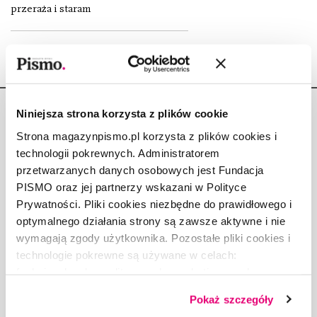
przeraża i staram
Niniejsza strona korzysta z plików cookie
Strona magazynpismo.pl korzysta z plików cookies i
technologii pokrewnych. Administratorem
przetwarzanych danych osobowych jest Fundacja
Copyright © Fundacja Pismo
PISMO oraz jej partnerzy wskazani w Polityce
Prywatności. Pliki cookies niezbędne do prawidłowego i
optymalnego działania strony są zawsze aktywne i nie
wymagają zgody użytkownika. Pozostałe pliki cookies i
technologie pokrewne są używane w celach:
O „PIŚMIE”
funkcjonalnych, analitycznych, marketingowych oraz
ABOUT PISMO
prezentowania spersonalizowanych treści. Wyrażając
FACT-CHECKING W „PIŚMIE”
Pokaż szczegóły
dobrowolną zgodę na pliki cookies i technologie
DLA OSÓB PISZĄCYCH