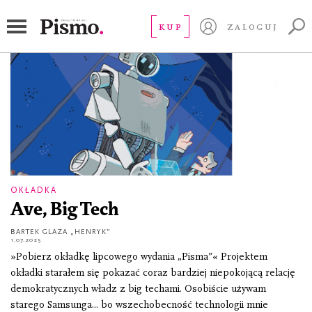
bigtech
KUP
ZALOGUJ
OKŁADKA
Ave, Big Tech
BARTEK GLAZA „HENRYK”
1.07.2025
»Pobierz okładkę lipcowego wydania „Pisma”« Projektem
okładki starałem się pokazać coraz bardziej niepokojącą relację
demokratycznych władz z big techami. Osobiście używam
starego Samsunga... bo wszechobecność technologii mnie