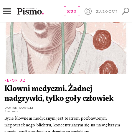
clown
KUP
ZALOGUJ
REPORTAŻ
Klowni medyczni. Żadnej
nadgrywki, tylko goły człowiek
DAMIAN NOWICKI
6.02.2024
Bycie klownem medycznym jest teatrem pozbawionym
niepotrzebnego blichtru, koncentrującym się na największym
sensie, czyli spotkaniu z drugim człowiekiem.