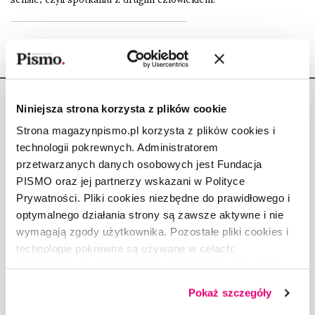
Niniejsza strona korzysta z plików cookie
Strona magazynpismo.pl korzysta z plików cookies i
technologii pokrewnych. Administratorem
Copyright © Fundacja Pismo
przetwarzanych danych osobowych jest Fundacja
PISMO oraz jej partnerzy wskazani w Polityce
Prywatności. Pliki cookies niezbędne do prawidłowego i
optymalnego działania strony są zawsze aktywne i nie
wymagają zgody użytkownika. Pozostałe pliki cookies i
O „PIŚMIE”
technologie pokrewne są używane w celach:
ABOUT PISMO
funkcjonalnych, analitycznych, marketingowych oraz
prezentowania spersonalizowanych treści. Wyrażając
FACT-CHECKING W „PIŚMIE”
Pokaż szczegóły
dobrowolną zgodę na pliki cookies i technologie
DLA OSÓB PISZĄCYCH