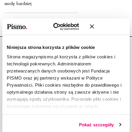
modę bardziej
Niniejsza strona korzysta z plików cookie
Strona magazynpismo.pl korzysta z plików cookies i
technologii pokrewnych. Administratorem
przetwarzanych danych osobowych jest Fundacja
Copyright © Fundacja Pismo
PISMO oraz jej partnerzy wskazani w Polityce
Prywatności. Pliki cookies niezbędne do prawidłowego i
optymalnego działania strony są zawsze aktywne i nie
wymagają zgody użytkownika. Pozostałe pliki cookies i
technologie pokrewne są używane w celach:
O „PIŚMIE”
funkcjonalnych, analitycznych, marketingowych oraz
ABOUT PISMO
prezentowania spersonalizowanych treści. Wyrażając
FACT-CHECKING W „PIŚMIE”
Pokaż szczegóły
dobrowolną zgodę na pliki cookies i technologie
DLA OSÓB PISZĄCYCH