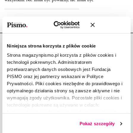
Niniejsza strona korzysta z plików cookie
Strona magazynpismo.pl korzysta z plików cookies i
technologii pokrewnych. Administratorem
Copyright © Fundacja Pismo
przetwarzanych danych osobowych jest Fundacja
PISMO oraz jej partnerzy wskazani w Polityce
Prywatności. Pliki cookies niezbędne do prawidłowego i
optymalnego działania strony są zawsze aktywne i nie
wymagają zgody użytkownika. Pozostałe pliki cookies i
O „PIŚMIE”
technologie pokrewne są używane w celach:
ABOUT PISMO
funkcjonalnych, analitycznych, marketingowych oraz
prezentowania spersonalizowanych treści. Wyrażając
FACT-CHECKING W „PIŚMIE”
Pokaż szczegóły
dobrowolną zgodę na pliki cookies i technologie
DLA OSÓB PISZĄCYCH