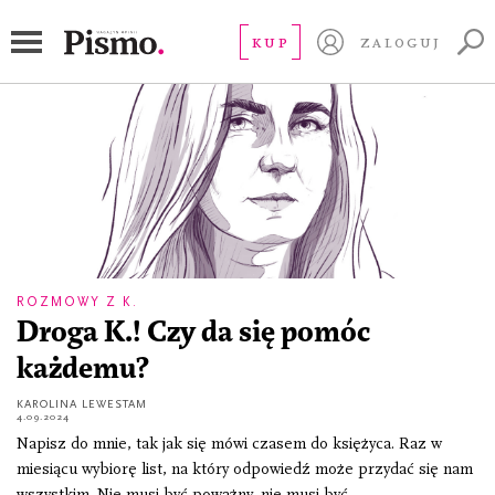
dobro
KUP
ZALOGUJ
ROZMOWY Z K.
Droga K.! Czy da się pomóc
każdemu?
KAROLINA LEWESTAM
4.09.2024
Napisz do mnie, tak jak się mówi czasem do księżyca. Raz w
miesiącu wybiorę list, na który odpowiedź może przydać się nam
wszystkim. Nie musi być poważny, nie musi być