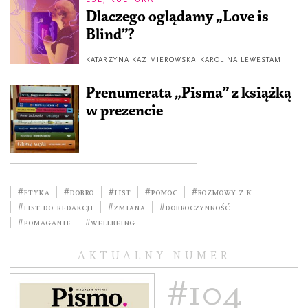
Dlaczego oglądamy „Love is
Blind”?
KATARZYNA KAZIMIEROWSKA
KAROLINA LEWESTAM
Prenumerata „Pisma” z książką
w prezencie
#etyka
#dobro
#list
#pomoc
#Rozmowy z K
#list do redakcji
#zmiana
#dobroczynność
#pomaganie
#wellbeing
AKTUALNY NUMER
#104