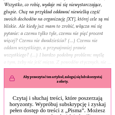
Wszystko, co robię, wydaje mi się niewystarczające,
głupie. Chcę na przykład oddawać niewielką część
swoich dochodów na organizację [XY], której cele są mi
bliskie. Ale kiedy już mam to zrobić, włącza mi się
pytanie: a czemu tylko tyle, czemu nie pięć procent
więcej? Czemu nie dwadzieścia? (…) Czemu nie
oddam wszystkiego, a przynajmniej prawie
wszystkiego? (…) I bardzo podobny problem: myślę
o tym, żeby nie jeść mięsa. Z powodów etycznych, nie …
Aby przeczytać ten artykuł, zaloguj się lub skorzystaj
z oferty.
Czytaj i słuchaj treści, które poszerzają
horyzonty. Wypróbuj subskrypcję i zyskaj
pełen dostęp do treści z „Pisma”. Możesz