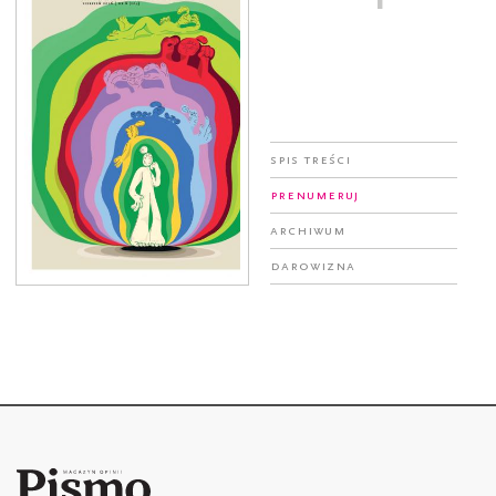
Spis treści
Prenumeruj
Archiwum
Darowizna