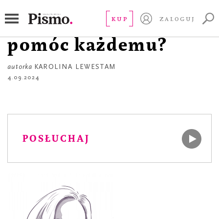
ROZMOWY Z K.
Droga K.! Czy da się
KUP
ZALOGUJ
pomóc każdemu?
autorka
KAROLINA LEWESTAM
4.09.2024
POSŁUCHAJ