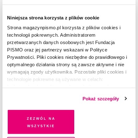
Niniejsza strona korzysta z plików cookie
Strona magazynpismo.pl korzysta z plików cookies i
technologii pokrewnych. Administratorem
przetwarzanych danych osobowych jest Fundacja
HISTORIA OSOBISTA
PISMO oraz jej partnerzy wskazani w Polityce
Dzień, w którym nie pogłaskałam
Prywatności. Pliki cookies niezbędne do prawidłowego i
kota
optymalnego działania strony są zawsze aktywne i nie
wymagają zgody użytkownika. Pozostałe pliki cookies i
KAROLINA LEWESTAM
technologie pokrewne są używane w celach:
funkcjonalnych, analitycznych, marketingowych oraz
prezentowania spersonalizowanych treści. Wyrażając
Pokaż szczegóły
dobrowolną zgodę na pliki cookies i technologie
pokrewne, zgadzasz się na przechowywanie informacji
na Twoim urządzeniu końcowym lub dostęp do niego i
Zezwól na
przetwarzanie danych. Zgodę na wszystkie lub niektóre
wszystkie
pliki cookies i technologie pokrewne możesz w każdej