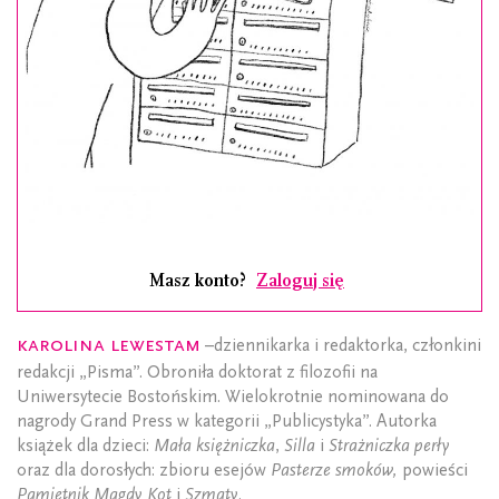
Masz konto?
Zaloguj się
Karolina Lewestam
–dziennikarka i redaktorka, członkini
redakcji „Pisma”. Obroniła doktorat z filozofii na
Uniwersytecie Bostońskim. Wielokrotnie nominowana do
nagrody Grand Press w kategorii „Publicystyka”. Autorka
książek dla dzieci:
Mała księżniczka
,
Silla
i
Strażniczka perły
oraz dla dorosłych: zbioru esejów
Pasterze smoków,
powieści
Pamiętnik Magdy Kot
i
Szmaty
.