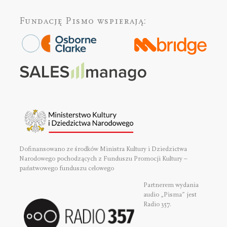
Fundację Pismo
wspierają:
Dofinansowano ze środków Ministra Kultury i Dziedzictwa
Narodowego pochodzących z Funduszu Promocji Kultury –
państwowego funduszu celowego
Partnerem wydania
audio „Pisma” jest
Radio 357.