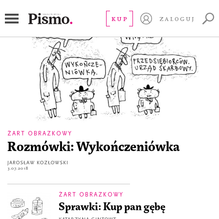
dowcip
KUP
ZALOGUJ
ŻART OBRAZKOWY
Rozmówki: Wykończeniówka
JAROSŁAW KOZŁOWSKI
3.07.2018
ŻART OBRAZKOWY
Sprawki: Kup pan gębę