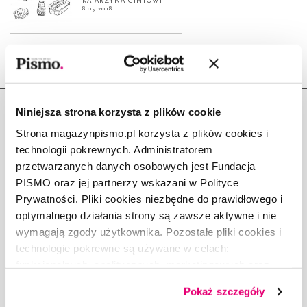
KATARZYNA GINTOWT
8.05.2018
Niniejsza strona korzysta z plików cookie
Strona magazynpismo.pl korzysta z plików cookies i
technologii pokrewnych. Administratorem
przetwarzanych danych osobowych jest Fundacja
Copyright © Fundacja Pismo
PISMO oraz jej partnerzy wskazani w Polityce
Prywatności. Pliki cookies niezbędne do prawidłowego i
optymalnego działania strony są zawsze aktywne i nie
wymagają zgody użytkownika. Pozostałe pliki cookies i
technologie pokrewne są używane w celach:
O „PIŚMIE”
funkcjonalnych, analitycznych, marketingowych oraz
ABOUT PISMO
prezentowania spersonalizowanych treści. Wyrażając
FACT-CHECKING W „PIŚMIE”
Pokaż szczegóły
dobrowolną zgodę na pliki cookies i technologie