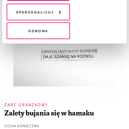
chwili wycofać lub ponowić w zakładce "Ustawienia
plików cookie". Wycofanie zgody nie wpływa na
Spersonalizuj
legalność przetwarzania danych przed jej wycofaniem
Odmowa
ŻART OBRAZKOWY
Zalety bujania się w hamaku
GOSIA KONIECZNA