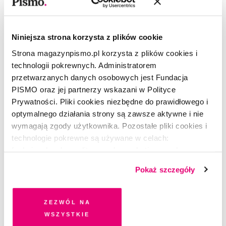
Niniejsza strona korzysta z plików cookie
Strona magazynpismo.pl korzysta z plików cookies i
technologii pokrewnych. Administratorem
przetwarzanych danych osobowych jest Fundacja
PISMO oraz jej partnerzy wskazani w Polityce
Prywatności. Pliki cookies niezbędne do prawidłowego i
optymalnego działania strony są zawsze aktywne i nie
wymagają zgody użytkownika. Pozostałe pliki cookies i
technologie pokrewne są używane w celach:
funkcjonalnych, analitycznych, marketingowych oraz
ŻART OBRAZKOWY
prezentowania spersonalizowanych treści. Wyrażając
Nadbagaż w głowie
Pokaż szczegóły
dobrowolną zgodę na pliki cookies i technologie
pokrewne, zgadzasz się na przechowywanie informacji
GOSIA KONIECZNA
na Twoim urządzeniu końcowym lub dostęp do niego i
Zezwól na
przetwarzanie danych. Zgodę na wszystkie lub niektóre
wszystkie
pliki cookies i technologie pokrewne możesz w każdej