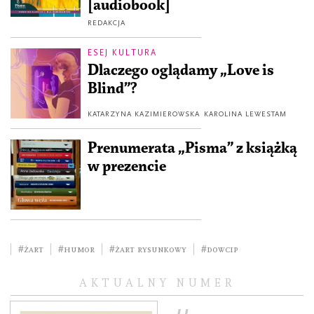
[audiobook]
REDAKCJA
ESEJ KULTURA
Dlaczego oglądamy „Love is
Blind”?
KATARZYNA KAZIMIEROWSKA
KAROLINA LEWESTAM
Prenumerata „Pisma” z książką
w prezencie
#żart
#humor
#żart rysunkowy
#dowcip
AKTUALNY NUMER