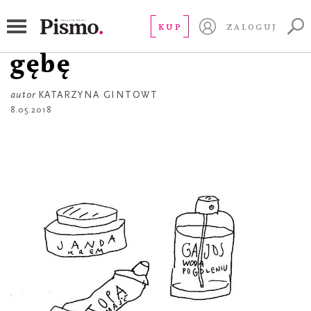
ŻART OBRAZKOWY
Sprawki: Kup pan
KUP
ZALOGUJ
gębę
autor
KATARZYNA GINTOWT
8.05.2018