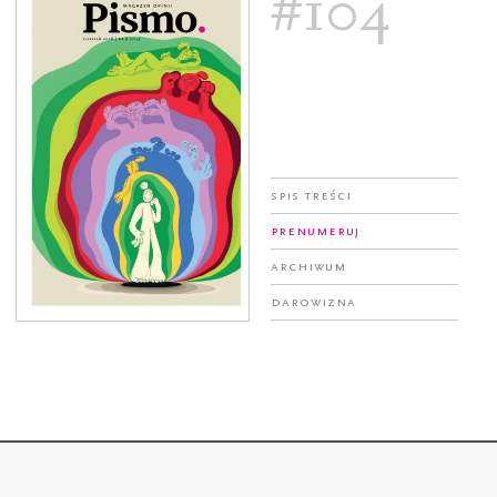
#104
Spis treści
Prenumeruj
Archiwum
Darowizna