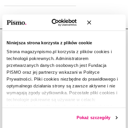
Niniejsza strona korzysta z plików cookie
Strona magazynpismo.pl korzysta z plików cookies i
technologii pokrewnych. Administratorem
Copyright © Fundacja Pismo
przetwarzanych danych osobowych jest Fundacja
PISMO oraz jej partnerzy wskazani w Polityce
Prywatności. Pliki cookies niezbędne do prawidłowego i
optymalnego działania strony są zawsze aktywne i nie
wymagają zgody użytkownika. Pozostałe pliki cookies i
O „PIŚMIE”
technologie pokrewne są używane w celach:
ABOUT PISMO
funkcjonalnych, analitycznych, marketingowych oraz
FACT-CHECKING W „PIŚMIE”
prezentowania spersonalizowanych treści. Wyrażając
Pokaż szczegóły
dobrowolną zgodę na pliki cookies i technologie
DLA OSÓB PISZĄCYCH
pokrewne, zgadzasz się na przechowywanie informacji
DLA REKLAMODAWCÓW