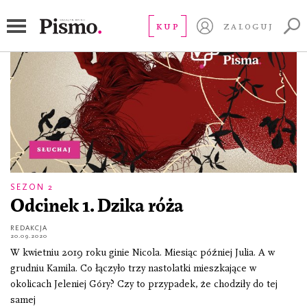
Dzika Róża
KUP
ZALOGUJ
SEZON 2
Odcinek 1. Dzika róża
REDAKCJA
20.09.2020
W kwietniu 2019 roku ginie Nicola. Miesiąc później Julia. A w
grudniu Kamila. Co łączyło trzy nastolatki mieszkające w
okolicach Jeleniej Góry? Czy to przypadek, że chodziły do tej
samej