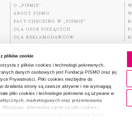
O „PIŚMIE”
W
ABOUT PISMO
W
FACT-CHECKING W „PIŚMIE”
R
DLA OSÓB PISZĄCYCH
F
DLA REKLAMODAWCÓW
K
GDZIE KUPIĆ „PISMO”?
 z plików cookie
rzysta z plików cookies i technologii pokrewnych.
zanych danych osobowych jest Fundacja PISMO oraz jej
Dofinansow
Narodoweg
tyce Prywatności. Pliki cookies niezbędne do
państwowe
o działania strony są zawsze aktywne i nie wymagają
ałe pliki cookies i technologie pokrewne są używane w
nalitycznych, marketingowych oraz prezentowania
Partnerem 
. Wyrażając dobrowolną zgodę na pliki cookies i
adzasz się na przechowywanie informacji na Twoim
dostęp do niego i przetwarzanie danych. Zgodę na
ki cookies i technologie pokrewne możesz w każdej chwili