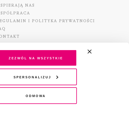
SPIERAJĄ NAS
SPÓŁPRACA
EGULAMIN I POLITYKA PRYWATNOŚCI
AQ
ONTAKT
Zezwól na wszystkie
ano ze środków Ministra Kultury i Dziedzictwa
Spersonalizuj
o pochodzących z Funduszu Promocji Kultury –
go funduszu celowego
Odmowa
wydania audio „Pisma” jest Radio 357.