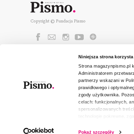
Copyright © Fundacja Pismo
Niniejsza strona korzysta
Fundację Pismo
wspierają:
Strona magazynpismo.pl ko
Administratorem przetwar
partnerzy wskazani w Poli
prawidłowego i optymalneg
zgody użytkownika. Pozost
celach: funkcjonalnych, a
spersonalizowanych treści
technologie pokrewne, zg
urządzeniu końcowym lub 
wszystkie lub niektóre pli
Pokaż szczegóły