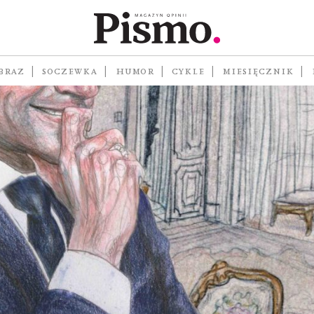
n
BRAZ
SOCZEWKA
HUMOR
CYKLE
MIESIĘCZNIK