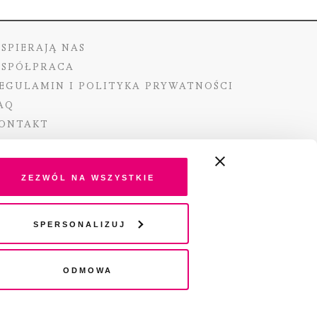
SPIERAJĄ NAS
SPÓŁPRACA
EGULAMIN I POLITYKA PRYWATNOŚCI
AQ
ONTAKT
Zezwól na wszystkie
ano ze środków Ministra Kultury i Dziedzictwa
Spersonalizuj
o pochodzących z Funduszu Promocji Kultury –
go funduszu celowego
Odmowa
wydania audio „Pisma” jest Radio 357.