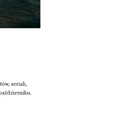
ów, seriali,
październiku.