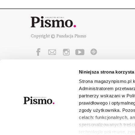
Copyright © Fundacja Pismo
Niniejsza strona korzysta
Fundację Pismo
wspierają:
Strona magazynpismo.pl ko
Administratorem przetwar
partnerzy wskazani w Poli
prawidłowego i optymalneg
zgody użytkownika. Pozost
celach: funkcjonalnych, a
spersonalizowanych treści
technologie pokrewne, zg