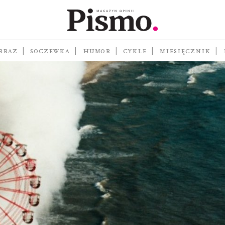
ropa
BRAZ
SOCZEWKA
HUMOR
CYKLE
MIESIĘCZNIK