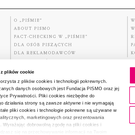
O „PIŚMIE”
W
ABOUT PISMO
W
FACT-CHECKING W „PIŚMIE”
R
DLA OSÓB PISZĄCYCH
F
DLA REKLAMODAWCÓW
K
GDZIE KUPIĆ „PISMO”?
 z plików cookie
rzysta z plików cookies i technologii pokrewnych.
zanych danych osobowych jest Fundacja PISMO oraz jej
Dofinansow
Narodoweg
tyce Prywatności. Pliki cookies niezbędne do
państwowe
o działania strony są zawsze aktywne i nie wymagają
ałe pliki cookies i technologie pokrewne są używane w
nalitycznych, marketingowych oraz prezentowania
Partnerem 
. Wyrażając dobrowolną zgodę na pliki cookies i
adzasz się na przechowywanie informacji na Twoim