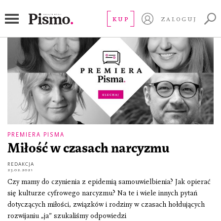
Grzegorz Ptaszek
KUP
ZALOGUJ
PREMIERA PISMA
Miłość w czasach narcyzmu
REDAKCJA
23.02.2021
Czy mamy do czynienia z epidemią samouwielbienia? Jak opierać
się kulturze cyfrowego narcyzmu? Na te i wiele innych pytań
dotyczących miłości, związków i rodziny w czasach hołdujących
rozwijaniu „ja” szukaliśmy odpowiedzi