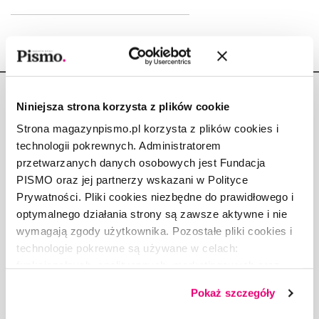
Niniejsza strona korzysta z plików cookie
Strona magazynpismo.pl korzysta z plików cookies i
technologii pokrewnych. Administratorem
Copyright © Fundacja Pismo
przetwarzanych danych osobowych jest Fundacja
PISMO oraz jej partnerzy wskazani w Polityce
Prywatności. Pliki cookies niezbędne do prawidłowego i
optymalnego działania strony są zawsze aktywne i nie
wymagają zgody użytkownika. Pozostałe pliki cookies i
O „PIŚMIE”
technologie pokrewne są używane w celach:
ABOUT PISMO
funkcjonalnych, analitycznych, marketingowych oraz
FACT-CHECKING W „PIŚMIE”
prezentowania spersonalizowanych treści. Wyrażając
Pokaż szczegóły
dobrowolną zgodę na pliki cookies i technologie
DLA OSÓB PISZĄCYCH
pokrewne, zgadzasz się na przechowywanie informacji
DLA REKLAMODAWCÓW