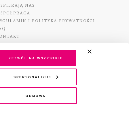
SPIERAJĄ NAS
SPÓŁPRACA
EGULAMIN I POLITYKA PRYWATNOŚCI
AQ
ONTAKT
Zezwól na wszystkie
ano ze środków Ministra Kultury i Dziedzictwa
Spersonalizuj
o pochodzących z Funduszu Promocji Kultury –
go funduszu celowego
Odmowa
wydania audio „Pisma” jest Radio 357.