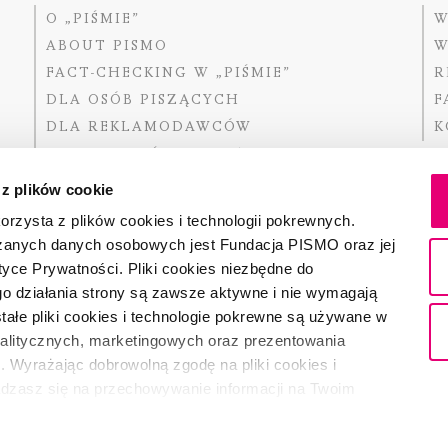
O „PIŚMIE”
W
ABOUT PISMO
W
FACT-CHECKING W „PIŚMIE”
R
DLA OSÓB PISZĄCYCH
F
DLA REKLAMODAWCÓW
K
GDZIE KUPIĆ „PISMO”?
 z plików cookie
rzysta z plików cookies i technologii pokrewnych.
zanych danych osobowych jest Fundacja PISMO oraz jej
Dofinansow
Narodoweg
tyce Prywatności. Pliki cookies niezbędne do
państwowe
o działania strony są zawsze aktywne i nie wymagają
ałe pliki cookies i technologie pokrewne są używane w
nalitycznych, marketingowych oraz prezentowania
Partnerem 
. Wyrażając dobrowolną zgodę na pliki cookies i
adzasz się na przechowywanie informacji na Twoim
dostęp do niego i przetwarzanie danych. Zgodę na
ki cookies i technologie pokrewne możesz w każdej chwili