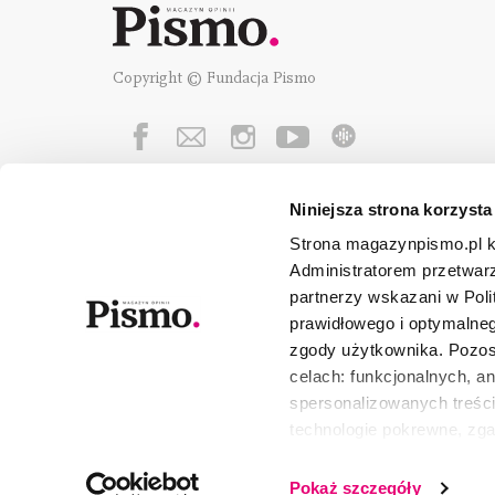
Copyright © Fundacja Pismo
Niniejsza strona korzysta
Fundację Pismo
wspierają:
Strona magazynpismo.pl ko
Administratorem przetwar
partnerzy wskazani w Poli
prawidłowego i optymalneg
zgody użytkownika. Pozost
celach: funkcjonalnych, a
spersonalizowanych treści
technologie pokrewne, zg
urządzeniu końcowym lub 
wszystkie lub niektóre pli
Pokaż szczegóły