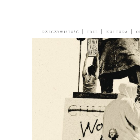
ikonoklazm
RZECZYWISTOŚĆ
IDEE
KULTURA
O