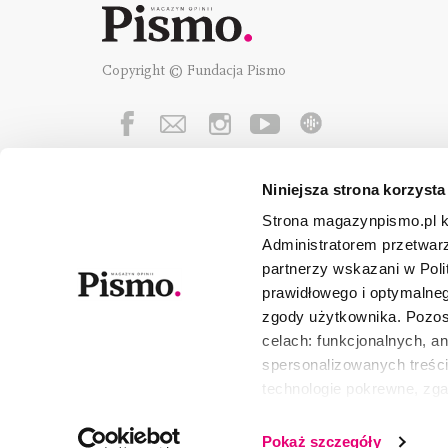
Copyright © Fundacja Pismo
Niniejsza strona korzysta
Fundację Pismo
wspierają:
Strona magazynpismo.pl ko
Administratorem przetwar
partnerzy wskazani w Poli
prawidłowego i optymalneg
zgody użytkownika. Pozost
celach: funkcjonalnych, a
spersonalizowanych treści
technologie pokrewne, zg
urządzeniu końcowym lub 
wszystkie lub niektóre pli
Pokaż szczegóły