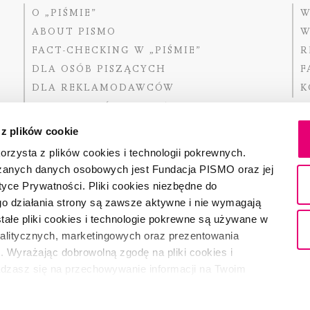
O „PIŚMIE”
W
ABOUT PISMO
W
FACT-CHECKING W „PIŚMIE”
R
DLA OSÓB PISZĄCYCH
F
DLA REKLAMODAWCÓW
K
GDZIE KUPIĆ „PISMO”?
 z plików cookie
rzysta z plików cookies i technologii pokrewnych.
zanych danych osobowych jest Fundacja PISMO oraz jej
Dofinansow
Narodoweg
tyce Prywatności. Pliki cookies niezbędne do
państwowe
o działania strony są zawsze aktywne i nie wymagają
ałe pliki cookies i technologie pokrewne są używane w
nalitycznych, marketingowych oraz prezentowania
Partnerem 
. Wyrażając dobrowolną zgodę na pliki cookies i
adzasz się na przechowywanie informacji na Twoim
dostęp do niego i przetwarzanie danych. Zgodę na
ki cookies i technologie pokrewne możesz w każdej chwili