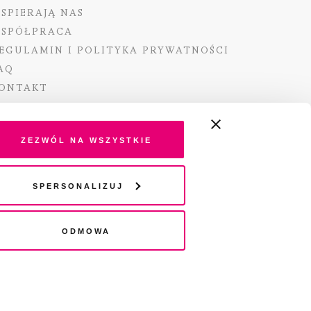
SPIERAJĄ NAS
SPÓŁPRACA
EGULAMIN I POLITYKA PRYWATNOŚCI
AQ
ONTAKT
Zezwól na wszystkie
ano ze środków Ministra Kultury i Dziedzictwa
Spersonalizuj
o pochodzących z Funduszu Promocji Kultury –
go funduszu celowego
Odmowa
wydania audio „Pisma” jest Radio 357.