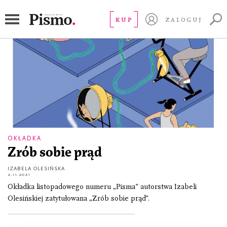
Izabela Olesińska
KUP
ZALOGUJ
OKŁADKA
Zrób sobie prąd
IZABELA OLESIŃSKA
2.11.2021
Okładka listopadowego numeru „Pisma” autorstwa Izabeli
Olesińskiej zatytułowana „Zrób sobie prąd”.