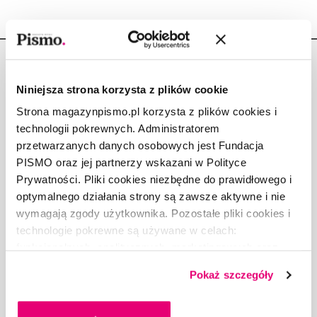
Niniejsza strona korzysta z plików cookie
Strona magazynpismo.pl korzysta z plików cookies i
Copyright © Fundacja Pismo
technologii pokrewnych. Administratorem
przetwarzanych danych osobowych jest Fundacja
PISMO oraz jej partnerzy wskazani w Polityce
Prywatności. Pliki cookies niezbędne do prawidłowego i
optymalnego działania strony są zawsze aktywne i nie
O „PIŚMIE”
wymagają zgody użytkownika. Pozostałe pliki cookies i
ABOUT PISMO
technologie pokrewne są używane w celach:
FACT-CHECKING W „PIŚMIE”
funkcjonalnych, analitycznych, marketingowych oraz
prezentowania spersonalizowanych treści. Wyrażając
DLA OSÓB PISZĄCYCH
Pokaż szczegóły
dobrowolną zgodę na pliki cookies i technologie
DLA REKLAMODAWCÓW
pokrewne, zgadzasz się na przechowywanie informacji
GDZIE KUPIĆ „PISMO”?
na Twoim urządzeniu końcowym lub dostęp do niego i