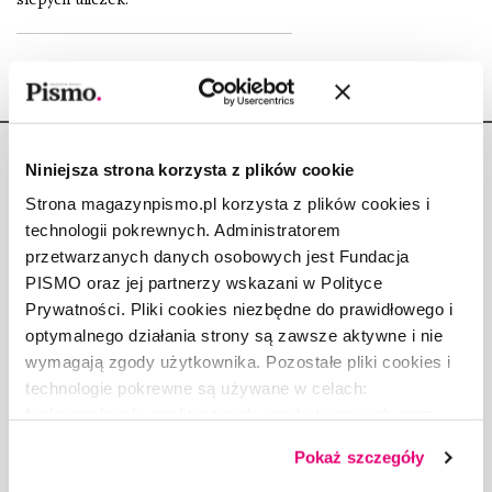
Niniejsza strona korzysta z plików cookie
Strona magazynpismo.pl korzysta z plików cookies i
technologii pokrewnych. Administratorem
Copyright © Fundacja Pismo
przetwarzanych danych osobowych jest Fundacja
PISMO oraz jej partnerzy wskazani w Polityce
Prywatności. Pliki cookies niezbędne do prawidłowego i
optymalnego działania strony są zawsze aktywne i nie
wymagają zgody użytkownika. Pozostałe pliki cookies i
O „PIŚMIE”
technologie pokrewne są używane w celach:
ABOUT PISMO
funkcjonalnych, analitycznych, marketingowych oraz
prezentowania spersonalizowanych treści. Wyrażając
FACT-CHECKING W „PIŚMIE”
Pokaż szczegóły
dobrowolną zgodę na pliki cookies i technologie
DLA OSÓB PISZĄCYCH