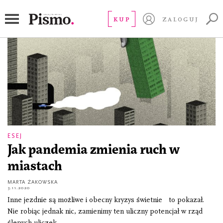
jezdnia
KUP
ZALOGUJ
ESEJ
Jak pandemia zmienia ruch w
miastach
MARTA ŻAKOWSKA
3.11.2020
Inne jezdnie są możliwe i obecny kryzys świetnie to pokazał.
Nie robiąc jednak nic, zamienimy ten uliczny potencjał w rząd
ślepych uliczek.