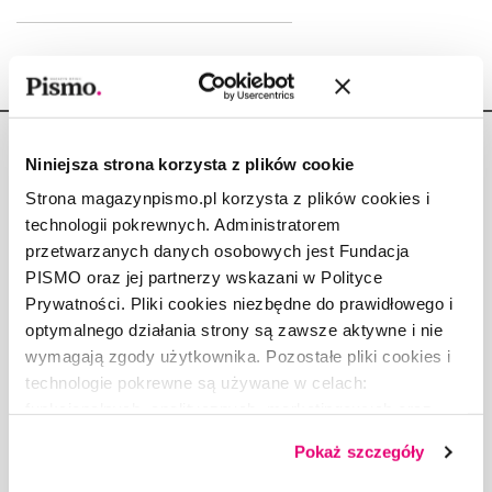
Niniejsza strona korzysta z plików cookie
Strona magazynpismo.pl korzysta z plików cookies i
technologii pokrewnych. Administratorem
Copyright © Fundacja Pismo
przetwarzanych danych osobowych jest Fundacja
PISMO oraz jej partnerzy wskazani w Polityce
Prywatności. Pliki cookies niezbędne do prawidłowego i
optymalnego działania strony są zawsze aktywne i nie
wymagają zgody użytkownika. Pozostałe pliki cookies i
O „PIŚMIE”
technologie pokrewne są używane w celach:
ABOUT PISMO
funkcjonalnych, analitycznych, marketingowych oraz
FACT-CHECKING W „PIŚMIE”
prezentowania spersonalizowanych treści. Wyrażając
Pokaż szczegóły
dobrowolną zgodę na pliki cookies i technologie
DLA OSÓB PISZĄCYCH
pokrewne, zgadzasz się na przechowywanie informacji
DLA REKLAMODAWCÓW