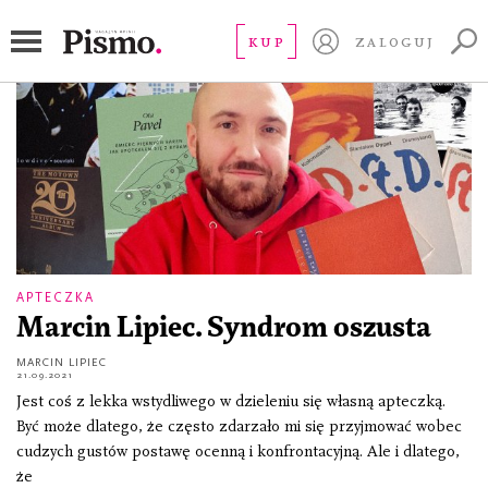
John Steinbeck
KUP
ZALOGUJ
APTECZKA
Marcin Lipiec. Syndrom oszusta
MARCIN LIPIEC
21.09.2021
Jest coś z lekka wstydliwego w dzieleniu się własną apteczką.
Być może dlatego, że często zdarzało mi się przyjmować wobec
cudzych gustów postawę ocenną i konfrontacyjną. Ale i dlatego,
że