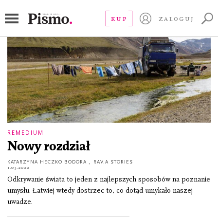
Katarzyna Heczko Bodora
KUP
ZALOGUJ
REMEDIUM
Nowy rozdział
KATARZYNA HECZKO BODORA
,
RAV.A STORIES
1.03.2022
Odkrywanie świata to jeden z najlepszych sposobów na poznanie
umysłu. Łatwiej wtedy dostrzec to, co dotąd umykało naszej
uwadze.