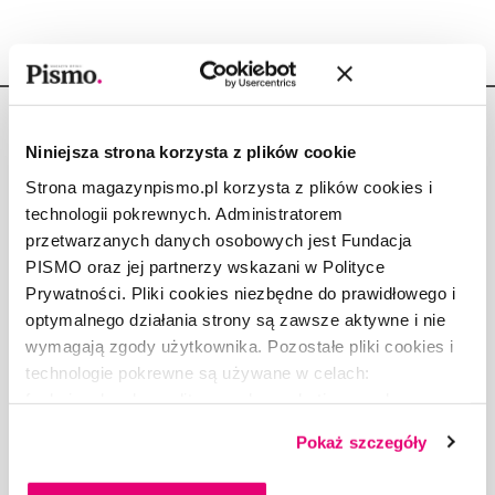
Niniejsza strona korzysta z plików cookie
Strona magazynpismo.pl korzysta z plików cookies i
technologii pokrewnych. Administratorem
Copyright © Fundacja Pismo
przetwarzanych danych osobowych jest Fundacja
PISMO oraz jej partnerzy wskazani w Polityce
Prywatności. Pliki cookies niezbędne do prawidłowego i
optymalnego działania strony są zawsze aktywne i nie
wymagają zgody użytkownika. Pozostałe pliki cookies i
O „PIŚMIE”
technologie pokrewne są używane w celach:
ABOUT PISMO
funkcjonalnych, analitycznych, marketingowych oraz
FACT-CHECKING W „PIŚMIE”
prezentowania spersonalizowanych treści. Wyrażając
DLA OSÓB PISZĄCYCH
Pokaż szczegóły
dobrowolną zgodę na pliki cookies i technologie
DLA REKLAMODAWCÓW
pokrewne, zgadzasz się na przechowywanie informacji