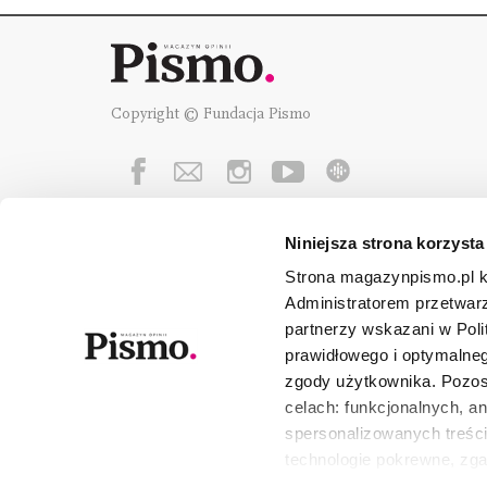
Copyright © Fundacja Pismo
Niniejsza strona korzysta
Fundację Pismo
wspierają:
Strona magazynpismo.pl ko
Administratorem przetwar
partnerzy wskazani w Poli
prawidłowego i optymalneg
zgody użytkownika. Pozost
celach: funkcjonalnych, a
spersonalizowanych treści
technologie pokrewne, zg
urządzeniu końcowym lub 