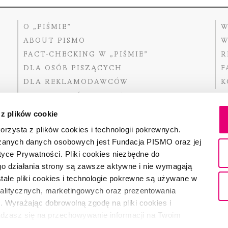
O „PIŚMIE”
W
ABOUT PISMO
W
FACT-CHECKING W „PIŚMIE”
R
DLA OSÓB PISZĄCYCH
F
DLA REKLAMODAWCÓW
K
GDZIE KUPIĆ „PISMO”?
 z plików cookie
rzysta z plików cookies i technologii pokrewnych.
zanych danych osobowych jest Fundacja PISMO oraz jej
Dofinansow
Narodoweg
tyce Prywatności. Pliki cookies niezbędne do
państwowe
o działania strony są zawsze aktywne i nie wymagają
ałe pliki cookies i technologie pokrewne są używane w
nalitycznych, marketingowych oraz prezentowania
Partnerem 
. Wyrażając dobrowolną zgodę na pliki cookies i
adzasz się na przechowywanie informacji na Twoim
dostęp do niego i przetwarzanie danych. Zgodę na