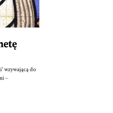
netę
i’ wzywającą do
ni –