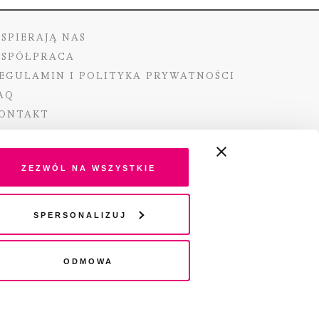
SPIERAJĄ NAS
SPÓŁPRACA
EGULAMIN I POLITYKA PRYWATNOŚCI
AQ
ONTAKT
Zezwól na wszystkie
ano ze środków Ministra Kultury i Dziedzictwa
Spersonalizuj
o pochodzących z Funduszu Promocji Kultury –
go funduszu celowego
Odmowa
wydania audio „Pisma” jest Radio 357.