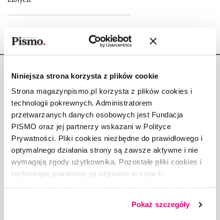
Niniejsza strona korzysta z plików cookie
Strona magazynpismo.pl korzysta z plików cookies i
technologii pokrewnych. Administratorem
Copyright © Fundacja Pismo
przetwarzanych danych osobowych jest Fundacja
PISMO oraz jej partnerzy wskazani w Polityce
Prywatności. Pliki cookies niezbędne do prawidłowego i
optymalnego działania strony są zawsze aktywne i nie
wymagają zgody użytkownika. Pozostałe pliki cookies i
O „PIŚMIE”
technologie pokrewne są używane w celach:
ABOUT PISMO
funkcjonalnych, analitycznych, marketingowych oraz
prezentowania spersonalizowanych treści. Wyrażając
FACT-CHECKING W „PIŚMIE”
Pokaż szczegóły
dobrowolną zgodę na pliki cookies i technologie
DLA OSÓB PISZĄCYCH