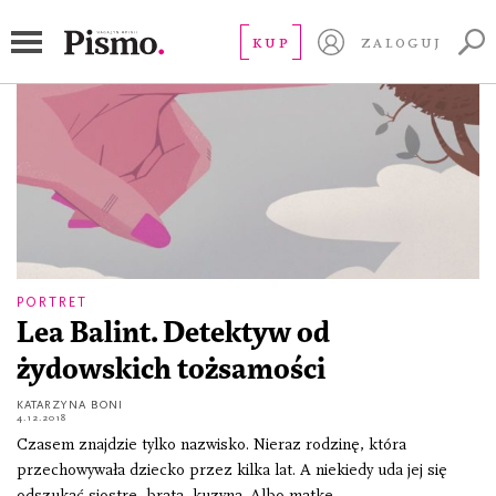
Lea Balint
KUP
ZALOGUJ
PORTRET
Lea Balint. Detektyw od
żydowskich tożsamości
KATARZYNA BONI
4.12.2018
Czasem znajdzie tylko nazwisko. Nieraz rodzinę, która
przechowywała dziecko przez kilka lat. A niekiedy uda jej się
odszukać siostrę, brata, kuzyna. Albo matkę.