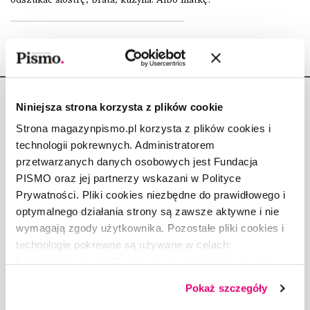
Niniejsza strona korzysta z plików cookie
Strona magazynpismo.pl korzysta z plików cookies i
technologii pokrewnych. Administratorem
Copyright © Fundacja Pismo
przetwarzanych danych osobowych jest Fundacja
PISMO oraz jej partnerzy wskazani w Polityce
Prywatności. Pliki cookies niezbędne do prawidłowego i
optymalnego działania strony są zawsze aktywne i nie
wymagają zgody użytkownika. Pozostałe pliki cookies i
O „PIŚMIE”
technologie pokrewne są używane w celach:
ABOUT PISMO
funkcjonalnych, analitycznych, marketingowych oraz
prezentowania spersonalizowanych treści. Wyrażając
FACT-CHECKING W „PIŚMIE”
Pokaż szczegóły
dobrowolną zgodę na pliki cookies i technologie
DLA OSÓB PISZĄCYCH