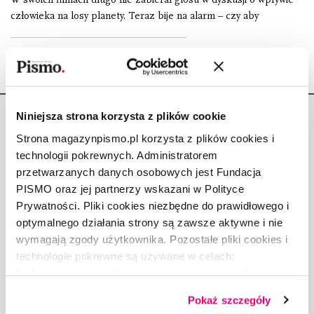
człowieka na losy planety. Teraz bije na alarm – czy aby
Niniejsza strona korzysta z plików cookie
Strona magazynpismo.pl korzysta z plików cookies i
technologii pokrewnych. Administratorem
przetwarzanych danych osobowych jest Fundacja
Copyright © Fundacja Pismo
PISMO oraz jej partnerzy wskazani w Polityce
Prywatności. Pliki cookies niezbędne do prawidłowego i
optymalnego działania strony są zawsze aktywne i nie
wymagają zgody użytkownika. Pozostałe pliki cookies i
technologie pokrewne są używane w celach:
O „PIŚMIE”
funkcjonalnych, analitycznych, marketingowych oraz
ABOUT PISMO
prezentowania spersonalizowanych treści. Wyrażając
FACT-CHECKING W „PIŚMIE”
Pokaż szczegóły
dobrowolną zgodę na pliki cookies i technologie