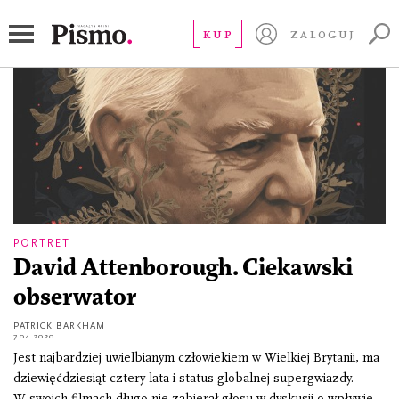
lektor
KUP
ZALOGUJ
PORTRET
David Attenborough. Ciekawski
obserwator
PATRICK BARKHAM
7.04.2020
Jest najbardziej uwielbianym człowiekiem w Wielkiej Brytanii, ma
dziewięćdziesiąt cztery lata i status globalnej supergwiazdy.
W swoich filmach długo nie zabierał głosu w dyskusji o wpływie