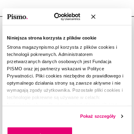
Niniejsza strona korzysta z plików cookie
Strona magazynpismo.pl korzysta z plików cookies i
Copyright © Fundacja Pismo
technologii pokrewnych. Administratorem
przetwarzanych danych osobowych jest Fundacja
PISMO oraz jej partnerzy wskazani w Polityce
Prywatności. Pliki cookies niezbędne do prawidłowego i
optymalnego działania strony są zawsze aktywne i nie
O „PIŚMIE”
wymagają zgody użytkownika. Pozostałe pliki cookies i
ABOUT PISMO
technologie pokrewne są używane w celach:
FACT-CHECKING W „PIŚMIE”
funkcjonalnych, analitycznych, marketingowych oraz
prezentowania spersonalizowanych treści. Wyrażając
DLA OSÓB PISZĄCYCH
Pokaż szczegóły
dobrowolną zgodę na pliki cookies i technologie
DLA REKLAMODAWCÓW
pokrewne, zgadzasz się na przechowywanie informacji
GDZIE KUPIĆ „PISMO”?
na Twoim urządzeniu końcowym lub dostęp do niego i