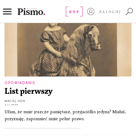
Maciej Hen
KUP
ZALOGUJ
OPOWIADANIE
List pierwszy
MACIEJ HEN
3.11.2020
Ufam, że mnie jeszcze pamiętasz, przyjaciółko jedyna? Miałaś,
przyznaję, zapomnieć mnie pełne prawo.