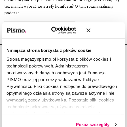
też ma ich wybijać ze strefy komfortu? O tym rozmawialiśmy
podczas
Niniejsza strona korzysta z plików cookie
Strona magazynpismo.pl korzysta z plików cookies i
technologii pokrewnych. Administratorem
przetwarzanych danych osobowych jest Fundacja
Copyright © Fundacja Pismo
PISMO oraz jej partnerzy wskazani w Polityce
Prywatności. Pliki cookies niezbędne do prawidłowego i
optymalnego działania strony są zawsze aktywne i nie
wymagają zgody użytkownika. Pozostałe pliki cookies i
technologie pokrewne są używane w celach:
O „PIŚMIE”
funkcjonalnych, analitycznych, marketingowych oraz
ABOUT PISMO
prezentowania spersonalizowanych treści. Wyrażając
Pokaż szczegóły