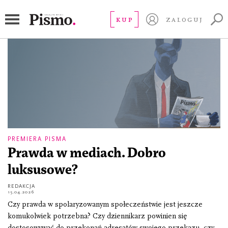
Marta Nowak
KUP
ZALOGUJ
PREMIERA PISMA
Prawda w mediach. Dobro
luksusowe?
REDAKCJA
15.04.2026
Czy prawda w spolaryzowanym społeczeństwie jest jeszcze
komukolwiek potrzebna? Czy dziennikarz powinien się
dostosowywać do przekonań adresatów swojego przekazu, czy