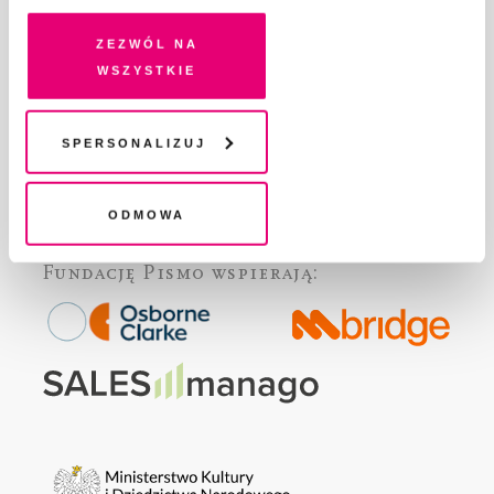
pokrewne, zgadzasz się na przechowywanie informacji
DLA REKLAMODAWCÓW
na Twoim urządzeniu końcowym lub dostęp do niego i
Zezwól na
GDZIE KUPIĆ „PISMO”?
przetwarzanie danych. Zgodę na wszystkie lub niektóre
wszystkie
WSPIERAJĄ NAS
pliki cookies i technologie pokrewne możesz w każdej
chwili wycofać lub ponowić w zakładce "Ustawienia
WSPÓŁPRACA
plików cookie". Wycofanie zgody nie wpływa na
Spersonalizuj
REGULAMIN I POLITYKA PRYWATNOŚCI
legalność przetwarzania danych przed jej wycofaniem
FAQ
KONTAKT
Odmowa
Fundację Pismo
wspierają: