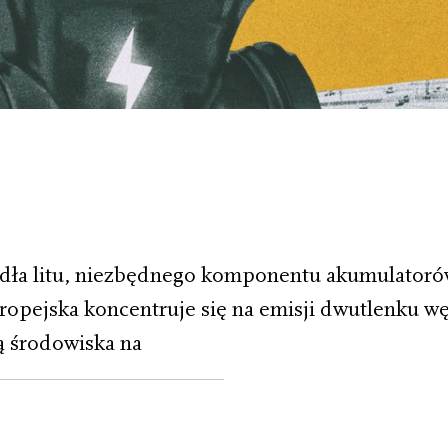
źródła litu, niezbędnego komponentu akumulator
opejska koncentruje się na emisji dwutlenku w
ją środowiska na