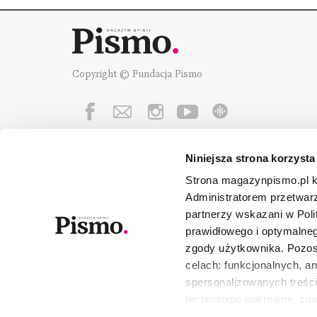
Copyright © Fundacja Pismo
Niniejsza strona korzysta
Fundację Pismo
wspierają:
Strona magazynpismo.pl ko
Administratorem przetwar
partnerzy wskazani w Poli
prawidłowego i optymalneg
zgody użytkownika. Pozost
celach: funkcjonalnych, a
spersonalizowanych treści
technologie pokrewne, zg
urządzeniu końcowym lub 