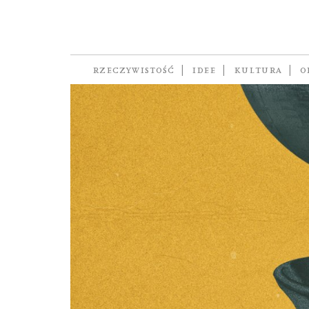
Oliver Balch
RZECZYWISTOŚĆ
IDEE
KULTURA
O