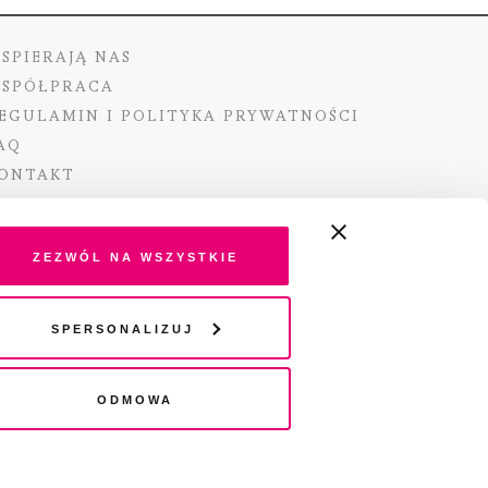
SPIERAJĄ NAS
SPÓŁPRACA
EGULAMIN I POLITYKA PRYWATNOŚCI
AQ
ONTAKT
Zezwól na wszystkie
ano ze środków Ministra Kultury i Dziedzictwa
Spersonalizuj
o pochodzących z Funduszu Promocji Kultury –
go funduszu celowego
Odmowa
wydania audio „Pisma” jest Radio 357.