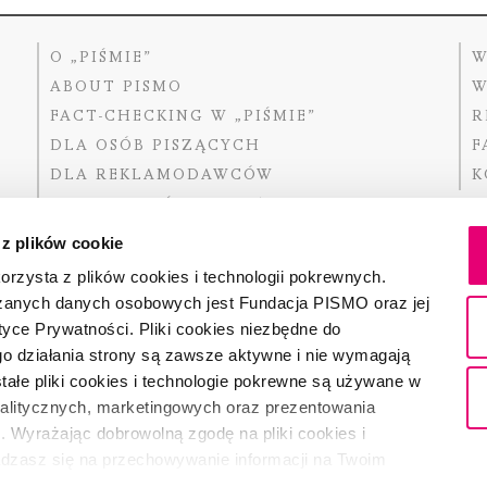
O „PIŚMIE”
W
ABOUT PISMO
W
FACT-CHECKING W „PIŚMIE”
R
DLA OSÓB PISZĄCYCH
F
DLA REKLAMODAWCÓW
K
GDZIE KUPIĆ „PISMO”?
 z plików cookie
rzysta z plików cookies i technologii pokrewnych.
zanych danych osobowych jest Fundacja PISMO oraz jej
Dofinansow
Narodoweg
tyce Prywatności. Pliki cookies niezbędne do
państwowe
o działania strony są zawsze aktywne i nie wymagają
ałe pliki cookies i technologie pokrewne są używane w
nalitycznych, marketingowych oraz prezentowania
Partnerem 
. Wyrażając dobrowolną zgodę na pliki cookies i
adzasz się na przechowywanie informacji na Twoim
dostęp do niego i przetwarzanie danych. Zgodę na