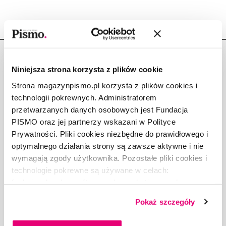
Niniejsza strona korzysta z plików cookie
Strona magazynpismo.pl korzysta z plików cookies i
technologii pokrewnych. Administratorem
Copyright © Fundacja Pismo
przetwarzanych danych osobowych jest Fundacja
PISMO oraz jej partnerzy wskazani w Polityce
Prywatności. Pliki cookies niezbędne do prawidłowego i
optymalnego działania strony są zawsze aktywne i nie
wymagają zgody użytkownika. Pozostałe pliki cookies i
O „PIŚMIE”
technologie pokrewne są używane w celach:
ABOUT PISMO
funkcjonalnych, analitycznych, marketingowych oraz
FACT-CHECKING W „PIŚMIE”
prezentowania spersonalizowanych treści. Wyrażając
DLA OSÓB PISZĄCYCH
Pokaż szczegóły
dobrowolną zgodę na pliki cookies i technologie
DLA REKLAMODAWCÓW
pokrewne, zgadzasz się na przechowywanie informacji