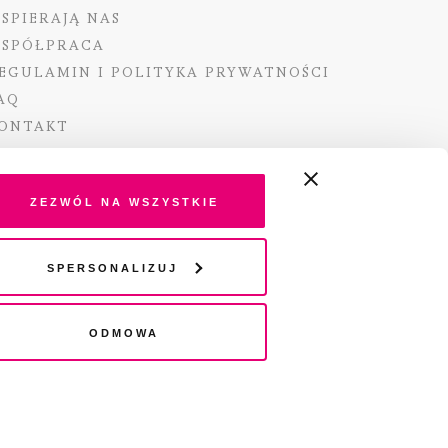
SPIERAJĄ NAS
SPÓŁPRACA
EGULAMIN I POLITYKA PRYWATNOŚCI
AQ
ONTAKT
Zezwól na wszystkie
ano ze środków Ministra Kultury i Dziedzictwa
Spersonalizuj
o pochodzących z Funduszu Promocji Kultury –
go funduszu celowego
Odmowa
wydania audio „Pisma” jest Radio 357.