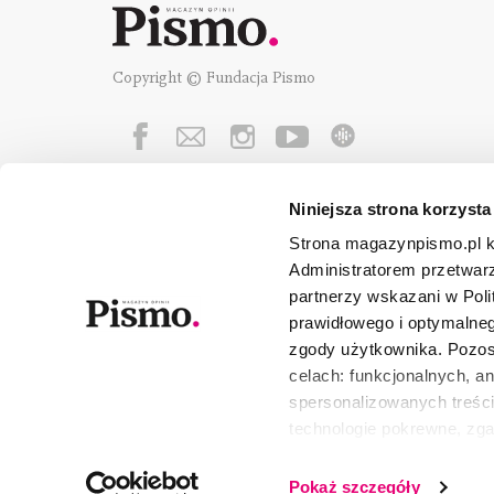
Copyright © Fundacja Pismo
Niniejsza strona korzysta
Fundację Pismo
wspierają:
Strona magazynpismo.pl ko
Administratorem przetwar
partnerzy wskazani w Poli
prawidłowego i optymalneg
zgody użytkownika. Pozost
celach: funkcjonalnych, a
spersonalizowanych treści
technologie pokrewne, zg
urządzeniu końcowym lub 
wszystkie lub niektóre pli
Pokaż szczegóły