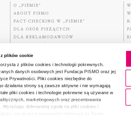
O „PIŚMIE”
W
ABOUT PISMO
W
FACT-CHECKING W „PIŚMIE”
R
DLA OSÓB PISZĄCYCH
F
DLA REKLAMODAWCÓW
K
GDZIE KUPIĆ „PISMO”?
 z plików cookie
rzysta z plików cookies i technologii pokrewnych.
zanych danych osobowych jest Fundacja PISMO oraz jej
Dofinansow
Narodoweg
tyce Prywatności. Pliki cookies niezbędne do
państwowe
o działania strony są zawsze aktywne i nie wymagają
ałe pliki cookies i technologie pokrewne są używane w
nalitycznych, marketingowych oraz prezentowania
Partnerem 
. Wyrażając dobrowolną zgodę na pliki cookies i
adzasz się na przechowywanie informacji na Twoim
dostęp do niego i przetwarzanie danych. Zgodę na
ki cookies i technologie pokrewne możesz w każdej chwili