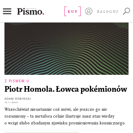
Piotr Homola
KUP
ZALOGUJ
Z PISMEM U...
Piotr Homola. Łowca pokémionów
ADAM ROBIŃSKI
17.11.2021
Wszechświat nieustannie coś mówi, ale jeszcze go nie
rozumiemy – ta metafora celnie ilustruje nasz stan wiedzy
o wciąż słabo zbadanym zjawisku promieniowania kosmicznego.