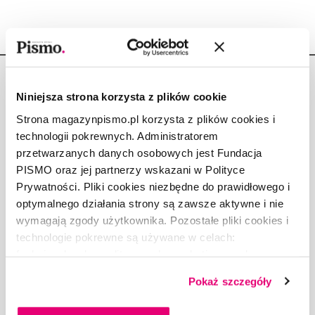
Niniejsza strona korzysta z plików cookie
Strona magazynpismo.pl korzysta z plików cookies i
technologii pokrewnych. Administratorem
Copyright © Fundacja Pismo
przetwarzanych danych osobowych jest Fundacja
PISMO oraz jej partnerzy wskazani w Polityce
Prywatności. Pliki cookies niezbędne do prawidłowego i
optymalnego działania strony są zawsze aktywne i nie
wymagają zgody użytkownika. Pozostałe pliki cookies i
O „PIŚMIE”
technologie pokrewne są używane w celach:
ABOUT PISMO
funkcjonalnych, analitycznych, marketingowych oraz
FACT-CHECKING W „PIŚMIE”
prezentowania spersonalizowanych treści. Wyrażając
DLA OSÓB PISZĄCYCH
Pokaż szczegóły
dobrowolną zgodę na pliki cookies i technologie
DLA REKLAMODAWCÓW
pokrewne, zgadzasz się na przechowywanie informacji