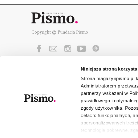
Copyright © Fundacja Pismo
Niniejsza strona korzysta
Fundację Pismo
wspierają:
Strona magazynpismo.pl ko
Administratorem przetwar
partnerzy wskazani w Poli
prawidłowego i optymalneg
zgody użytkownika. Pozost
celach: funkcjonalnych, a
spersonalizowanych treści
technologie pokrewne, zg
urządzeniu końcowym lub 