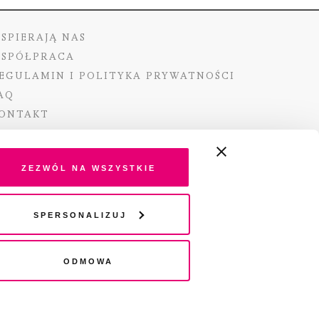
SPIERAJĄ NAS
SPÓŁPRACA
EGULAMIN I POLITYKA PRYWATNOŚCI
AQ
ONTAKT
Zezwól na wszystkie
ano ze środków Ministra Kultury i Dziedzictwa
Spersonalizuj
o pochodzących z Funduszu Promocji Kultury –
go funduszu celowego
Odmowa
wydania audio „Pisma” jest Radio 357.