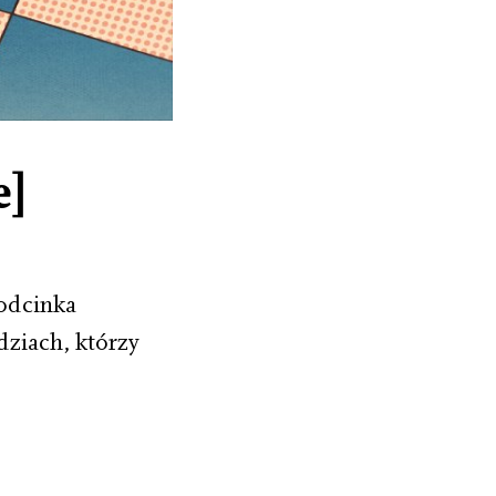
e]
 odcinka
dziach, którzy