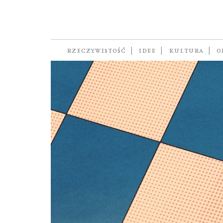
pseudobiologia
RZECZYWISTOŚĆ
IDEE
KULTURA
O