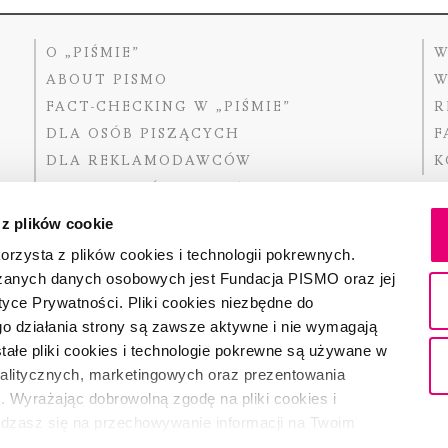
O „PIŚMIE”
W
ABOUT PISMO
W
FACT-CHECKING W „PIŚMIE”
R
DLA OSÓB PISZĄCYCH
F
DLA REKLAMODAWCÓW
K
GDZIE KUPIĆ „PISMO”?
 z plików cookie
rzysta z plików cookies i technologii pokrewnych.
zanych danych osobowych jest Fundacja PISMO oraz jej
Dofinansow
Narodoweg
tyce Prywatności. Pliki cookies niezbędne do
państwowe
o działania strony są zawsze aktywne i nie wymagają
ałe pliki cookies i technologie pokrewne są używane w
nalitycznych, marketingowych oraz prezentowania
Partnerem 
. Wyrażając dobrowolną zgodę na pliki cookies i
adzasz się na przechowywanie informacji na Twoim
dostęp do niego i przetwarzanie danych. Zgodę na