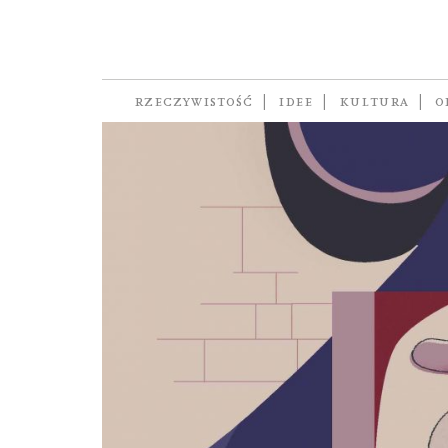
Sebastian Frąckie
RZECZYWISTOŚĆ
IDEE
KULTURA
O