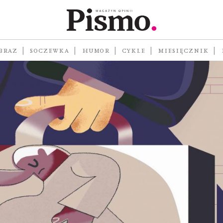
wicz
BRAZ
SOCZEWKA
HUMOR
CYKLE
MIESIĘCZNIK