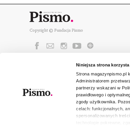
Copyright © Fundacja Pismo
Niniejsza strona korzysta
Fundację Pismo
wspierają:
Strona magazynpismo.pl ko
Administratorem przetwar
partnerzy wskazani w Poli
prawidłowego i optymalneg
zgody użytkownika. Pozost
celach: funkcjonalnych, a
spersonalizowanych treści
technologie pokrewne, zg
urządzeniu końcowym lub 