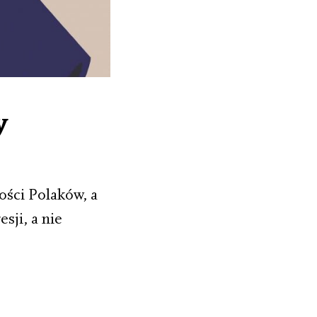
y
ości Polaków, a
sji, a nie