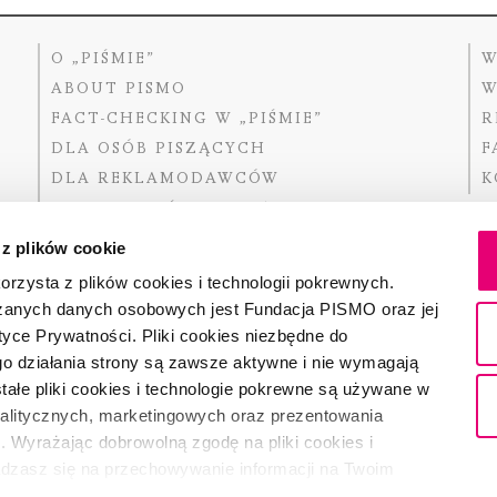
O „PIŚMIE”
W
ABOUT PISMO
W
FACT-CHECKING W „PIŚMIE”
R
DLA OSÓB PISZĄCYCH
F
DLA REKLAMODAWCÓW
K
GDZIE KUPIĆ „PISMO”?
 z plików cookie
rzysta z plików cookies i technologii pokrewnych.
zanych danych osobowych jest Fundacja PISMO oraz jej
Dofinansow
Narodoweg
tyce Prywatności. Pliki cookies niezbędne do
państwowe
o działania strony są zawsze aktywne i nie wymagają
ałe pliki cookies i technologie pokrewne są używane w
nalitycznych, marketingowych oraz prezentowania
Partnerem 
. Wyrażając dobrowolną zgodę na pliki cookies i
adzasz się na przechowywanie informacji na Twoim
dostęp do niego i przetwarzanie danych. Zgodę na