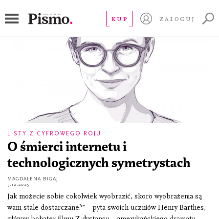
sora
KUP
ZALOGUJ
LISTY Z CYFROWEGO ROJU
O śmierci internetu i
technologicznych symetrystach
MAGDALENA BIGAJ
3.12.2025
Jak możecie sobie cokolwiek wyobrazić, skoro wyobrażenia są
wam stale dostarczane?” – pyta swoich uczniów Henry Barthes,
główny bohater filmu Z dystansu – amerykańskiego dramatu