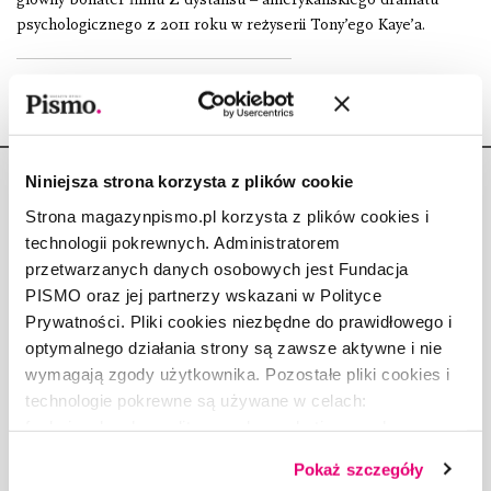
psychologicznego z 2011 roku w reżyserii Tony’ego Kaye’a.
Niniejsza strona korzysta z plików cookie
Strona magazynpismo.pl korzysta z plików cookies i
technologii pokrewnych. Administratorem
przetwarzanych danych osobowych jest Fundacja
Copyright © Fundacja Pismo
PISMO oraz jej partnerzy wskazani w Polityce
Prywatności. Pliki cookies niezbędne do prawidłowego i
optymalnego działania strony są zawsze aktywne i nie
wymagają zgody użytkownika. Pozostałe pliki cookies i
technologie pokrewne są używane w celach:
O „PIŚMIE”
funkcjonalnych, analitycznych, marketingowych oraz
ABOUT PISMO
prezentowania spersonalizowanych treści. Wyrażając
FACT-CHECKING W „PIŚMIE”
Pokaż szczegóły
dobrowolną zgodę na pliki cookies i technologie