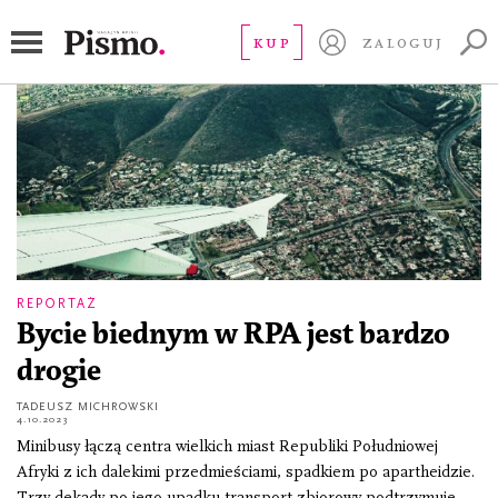
taksówki
KUP
ZALOGUJ
REPORTAŻ
Bycie biednym w RPA jest bardzo
drogie
TADEUSZ MICHROWSKI
4.10.2023
Minibusy łączą centra wielkich miast Republiki Południowej
Afryki z ich dalekimi przedmieściami, spadkiem po apartheidzie.
Trzy dekady po jego upadku transport zbiorowy podtrzymuje