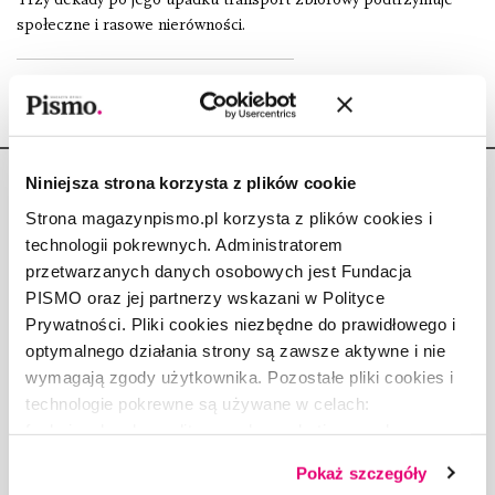
społeczne i rasowe nierówności.
Niniejsza strona korzysta z plików cookie
Strona magazynpismo.pl korzysta z plików cookies i
technologii pokrewnych. Administratorem
przetwarzanych danych osobowych jest Fundacja
Copyright © Fundacja Pismo
PISMO oraz jej partnerzy wskazani w Polityce
Prywatności. Pliki cookies niezbędne do prawidłowego i
optymalnego działania strony są zawsze aktywne i nie
wymagają zgody użytkownika. Pozostałe pliki cookies i
technologie pokrewne są używane w celach:
O „PIŚMIE”
funkcjonalnych, analitycznych, marketingowych oraz
ABOUT PISMO
prezentowania spersonalizowanych treści. Wyrażając
FACT-CHECKING W „PIŚMIE”
Pokaż szczegóły
dobrowolną zgodę na pliki cookies i technologie