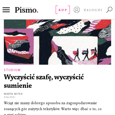
tekstylia
KUP
ZALOGUJ
STUDIUM
Wyczyścić szafę, wyczyścić
sumienie
MARTA MITEK
7.04.2021
Wciąż nie mamy dobrego sposobu na zagospodarowanie
rosnących gór zużytych tekstyliów. Warto więc dbać o to, co
z nimi robimy.