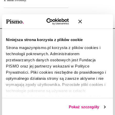
Niniejsza strona korzysta z plików cookie
Strona magazynpismo.pl korzysta z plików cookies i
technologii pokrewnych. Administratorem
Copyright © Fundacja Pismo
przetwarzanych danych osobowych jest Fundacja
PISMO oraz jej partnerzy wskazani w Polityce
Prywatności. Pliki cookies niezbędne do prawidłowego i
optymalnego działania strony są zawsze aktywne i nie
wymagają zgody użytkownika. Pozostałe pliki cookies i
O „PIŚMIE”
technologie pokrewne są używane w celach:
ABOUT PISMO
funkcjonalnych, analitycznych, marketingowych oraz
prezentowania spersonalizowanych treści. Wyrażając
FACT-CHECKING W „PIŚMIE”
Pokaż szczegóły
dobrowolną zgodę na pliki cookies i technologie
DLA OSÓB PISZĄCYCH