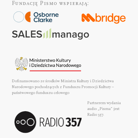
Fundację Pismo
wspierają:
Dofinansowano ze środków Ministra Kultury i Dziedzictwa
Narodowego pochodzących z Funduszu Promocji Kultury –
państwowego funduszu celowego
Partnerem wydania
audio „Pisma” jest
Radio 357.