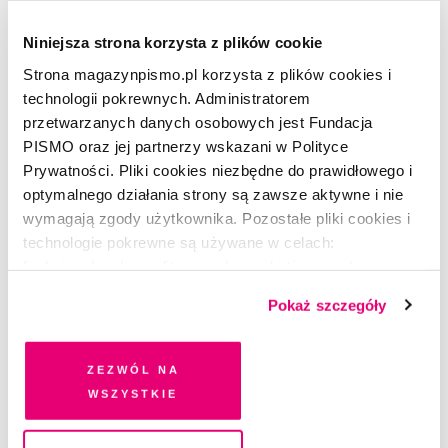
Niniejsza strona korzysta z plików cookie
Strona magazynpismo.pl korzysta z plików cookies i
technologii pokrewnych. Administratorem
przetwarzanych danych osobowych jest Fundacja
PISMO oraz jej partnerzy wskazani w Polityce
Prywatności. Pliki cookies niezbędne do prawidłowego i
optymalnego działania strony są zawsze aktywne i nie
Masz konto?
Zaloguj się
wymagają zgody użytkownika. Pozostałe pliki cookies i
technologie pokrewne są używane w celach:
funkcjonalnych, analitycznych, marketingowych oraz
Marta Mitek
–(ur. 1987), niegdyś związana z kwartalnikiem
prezentowania spersonalizowanych treści. Wyrażając
„Fashion Magazine”, teraz pracuje dla portalu gospodarczego
Pokaż szczegóły
dobrowolną zgodę na pliki cookies i technologie
Forsal.pl. Publikowała m.in. w „Magazynie Dziennika Gazety
pokrewne, zgadzasz się na przechowywanie informacji
Prawnej”, „Zwykłym Życiu” i „G'rls”. Ghostwriterka, autorka
wierszy i opowiadań, zapalona vintedzianka.
na Twoim urządzeniu końcowym lub dostęp do niego i
Zezwól na
przetwarzanie danych. Zgodę na wszystkie lub niektóre
wszystkie
Artykuł ukazał się w kwietniowym numerze
pliki cookies i technologie pokrewne możesz w każdej
miesięcznika „Pismo. Magazyn opinii” (4/2021)
.
chwili wycofać lub ponowić w zakładce "Ustawienia