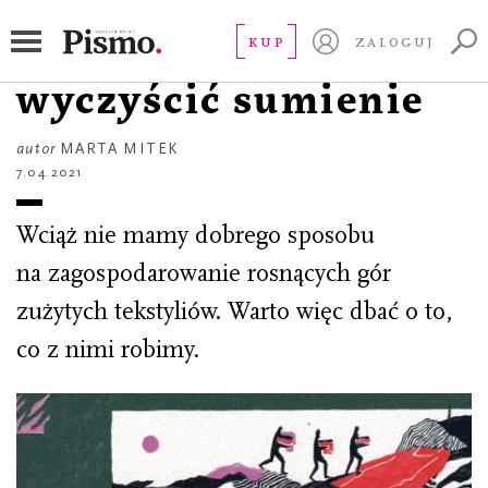
STUDIUM
Wyczyścić szafę,
KUP
ZALOGUJ
wyczyścić sumienie
autor
MARTA MITEK
7.04.2021
Wciąż nie mamy dobrego sposobu
na zagospodarowanie rosnących gór
zużytych tekstyliów. Warto więc dbać o to,
co z nimi robimy.