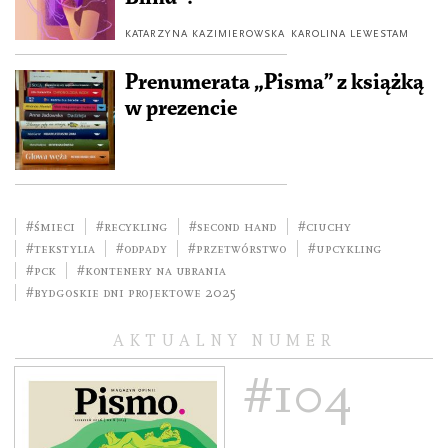
KATARZYNA KAZIMIEROWSKA
KAROLINA LEWESTAM
Prenumerata „Pisma” z książką
w prezencie
#śmieci
#recykling
#second hand
#ciuchy
#tekstylia
#odpady
#przetwórstwo
#upcykling
#PCK
#kontenery na ubrania
#Bydgoskie Dni Projektowe 2025
AKTUALNY NUMER
#104