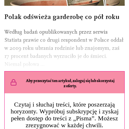
Polak odświeża garderobę co pół roku
Według badań opublikowanych przez serwis
Statista prawie co drugi respondent w Polsce oddał
w 2019 roku ubrania rodzinie lub znajomym, zaś
17 procent badanych wyrzuciło je do śmieci.
Niemal połowa …
Aby przeczytać ten artykuł, zaloguj się lub skorzystaj
z oferty.
Czytaj i słuchaj treści, które poszerzają
horyzonty. Wypróbuj subskrypcję i zyskaj
pełen dostęp do treści z „Pisma”. Możesz
zrezygnować w każdej chwili.