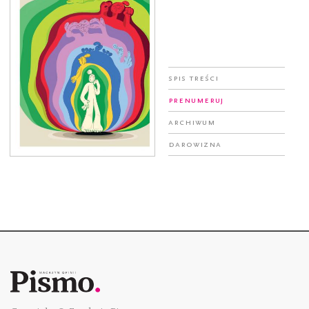
Spis treści
Prenumeruj
Archiwum
Darowizna