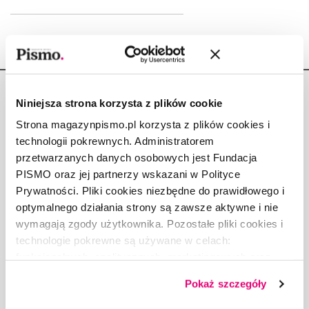
Niniejsza strona korzysta z plików cookie
Strona magazynpismo.pl korzysta z plików cookies i
technologii pokrewnych. Administratorem
Copyright © Fundacja Pismo
przetwarzanych danych osobowych jest Fundacja
PISMO oraz jej partnerzy wskazani w Polityce
Prywatności. Pliki cookies niezbędne do prawidłowego i
optymalnego działania strony są zawsze aktywne i nie
wymagają zgody użytkownika. Pozostałe pliki cookies i
O „PIŚMIE”
technologie pokrewne są używane w celach:
ABOUT PISMO
funkcjonalnych, analitycznych, marketingowych oraz
FACT-CHECKING W „PIŚMIE”
prezentowania spersonalizowanych treści. Wyrażając
Pokaż szczegóły
dobrowolną zgodę na pliki cookies i technologie
DLA OSÓB PISZĄCYCH
pokrewne, zgadzasz się na przechowywanie informacji
DLA REKLAMODAWCÓW