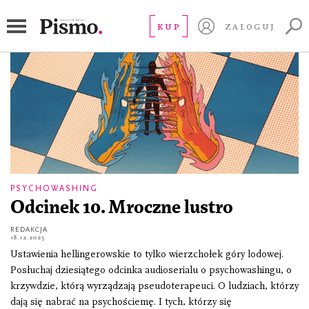
Twin Flames
KUP
ZALOGUJ
PSYCHOWASHING
Odcinek 10. Mroczne lustro
REDAKCJA
18.12.2025
Ustawienia hellingerowskie to tylko wierzchołek góry lodowej.
Posłuchaj dziesiątego odcinka audioserialu o psychowashingu, o
krzywdzie, którą wyrządzają pseudoterapeuci. O ludziach, którzy
dają się nabrać na psychościemę. I tych, którzy się