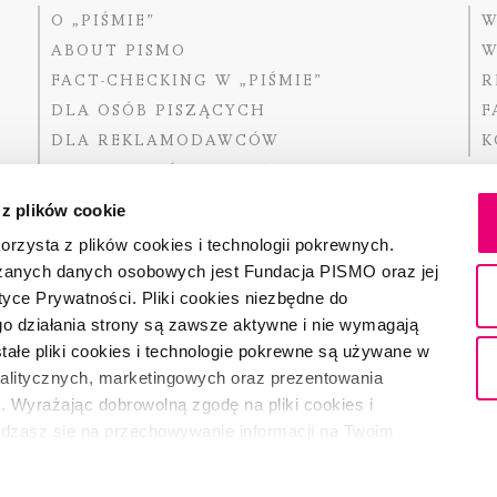
O „PIŚMIE”
W
ABOUT PISMO
W
FACT-CHECKING W „PIŚMIE”
R
DLA OSÓB PISZĄCYCH
F
DLA REKLAMODAWCÓW
K
GDZIE KUPIĆ „PISMO”?
 z plików cookie
rzysta z plików cookies i technologii pokrewnych.
zanych danych osobowych jest Fundacja PISMO oraz jej
Dofinansow
Narodoweg
tyce Prywatności. Pliki cookies niezbędne do
państwowe
o działania strony są zawsze aktywne i nie wymagają
ałe pliki cookies i technologie pokrewne są używane w
nalitycznych, marketingowych oraz prezentowania
Partnerem 
. Wyrażając dobrowolną zgodę na pliki cookies i
adzasz się na przechowywanie informacji na Twoim
dostęp do niego i przetwarzanie danych. Zgodę na
ki cookies i technologie pokrewne możesz w każdej chwili