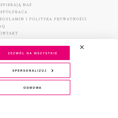
SPIERAJĄ NAS
SPÓŁPRACA
EGULAMIN I POLITYKA PRYWATNOŚCI
AQ
ONTAKT
Zezwól na wszystkie
ano ze środków Ministra Kultury i Dziedzictwa
Spersonalizuj
o pochodzących z Funduszu Promocji Kultury –
go funduszu celowego
Odmowa
wydania audio „Pisma” jest Radio 357.