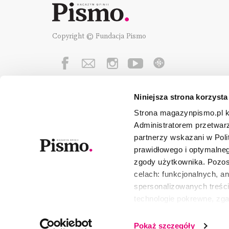
Copyright © Fundacja Pismo
Niniejsza strona korzysta
Fundację Pismo
wspierają:
Strona magazynpismo.pl ko
Administratorem przetwar
partnerzy wskazani w Poli
prawidłowego i optymalneg
zgody użytkownika. Pozost
celach: funkcjonalnych, a
spersonalizowanych treści
technologie pokrewne, zg
urządzeniu końcowym lub 
wszystkie lub niektóre pli
Pokaż szczegóły