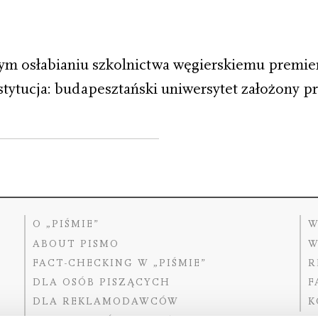
m osłabianiu szkolnictwa węgierskiemu premier
stytucja: budapesztański uniwersytet założony p
O „PIŚMIE”
W
ABOUT PISMO
W
FACT-CHECKING W „PIŚMIE”
R
DLA OSÓB PISZĄCYCH
F
DLA REKLAMODAWCÓW
K