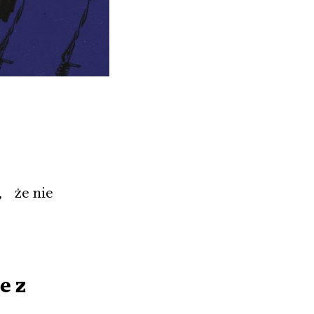
, że nie
e z