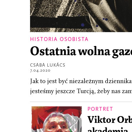
HISTORIA OSOBISTA
Ostatnia wolna gaz
CSABA LUKÁCS
7.04.2020
Jak to jest być niezależnym dzienn
jesteśmy jeszcze Turcją, żeby nas zamy
PORTRET
Viktor Orb
akademią