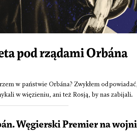
eta pod rządami Orbána
ikarzem w państwie Orbána? Zwykłem odpowiadać
kali w więzieniu, ani też Rosją, by nas zabijali.
án. Węgierski Premier na wojni