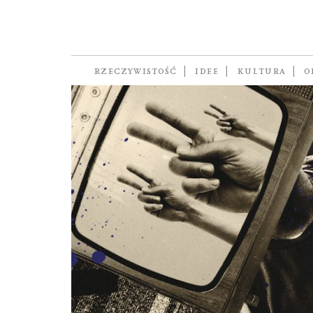
Viktor Orban
RZECZYWISTOŚĆ
IDEE
KULTURA
O