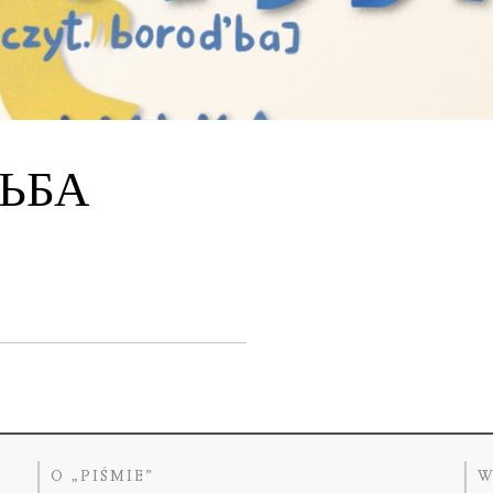
ТЬБА
O „PIŚMIE”
W