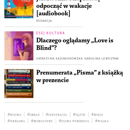
odpocząć w wakacje
[audiobook]
REDAKCJA
ESEJ KULTURA
Dlaczego oglądamy „Love is
Blind”?
KATARZYNA KAZIMIEROWSKA
KAROLINA LEWESTAM
Prenumerata „Pisma” z książką
w prezencie
#wojna
#obraz
#ilustracja
#język
#Rosja
#Ukraina
#miniatury
#Elina Pyrohova
#walka