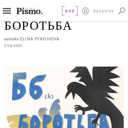
MINIATURY
Walka / Бб
KUP
ZALOGUJ
БОРОТЬБА
autorka
ELINA PYROHOVA
5.04.2022