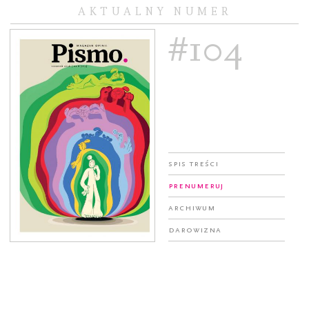
AKTUALNY NUMER
#104
Spis treści
Prenumeruj
Archiwum
Darowizna