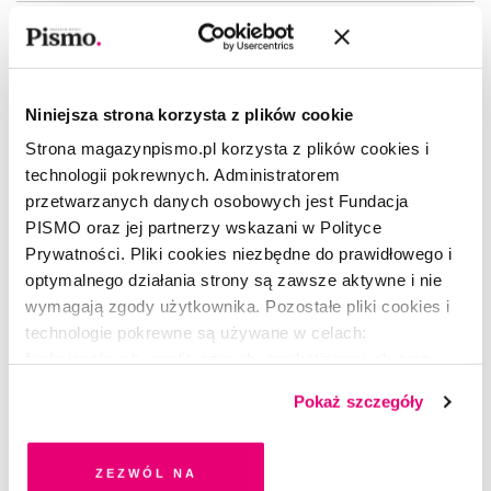
Niniejsza strona korzysta z plików cookie
Strona magazynpismo.pl korzysta z plików cookies i
technologii pokrewnych. Administratorem
przetwarzanych danych osobowych jest Fundacja
PISMO oraz jej partnerzy wskazani w Polityce
Prywatności. Pliki cookies niezbędne do prawidłowego i
optymalnego działania strony są zawsze aktywne i nie
wymagają zgody użytkownika. Pozostałe pliki cookies i
technologie pokrewne są używane w celach:
funkcjonalnych, analitycznych, marketingowych oraz
prezentowania spersonalizowanych treści. Wyrażając
Pokaż szczegóły
dobrowolną zgodę na pliki cookies i technologie
pokrewne, zgadzasz się na przechowywanie informacji
MINIATURY
na Twoim urządzeniu końcowym lub dostęp do niego i
Morsowanie
Zezwól na
przetwarzanie danych. Zgodę na wszystkie lub niektóre